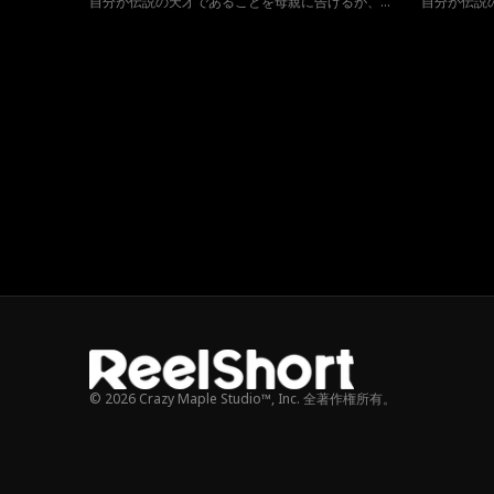
自分が伝説の天才であることを母親に告げるが、母
自分が伝説
親は子供の戯言だと思い、全く聞く耳を持たない。
親は子供の
それどころか、息子のプログラミングの才能を伸ば
それどころ
そうとアカデミーへの入学を勧めることに。入学面
そうとアカ
接の当日、そこで偶然出会ったのは息子の実の父親
接の当日、
であり、彼女の別れた初恋の相手であった。初めて
であり、彼
会う息子と隠された息子の正体、3人の運命は一体
会う息子と
どうなるのか。
どうなるの
© 2026 Crazy Maple Studio™, Inc. 全著作権所有。