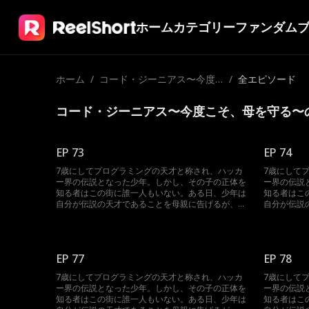
ホーム
カテゴリー
ファンダム
ホーム
/
コード・ジーニアス〜今度
/
全エピソード
こそ、母を守る〜
コード・ジーニアス〜今度こそ、母を守る〜
EP 73
EP 74
7歳にしてプログラミングの天才と称され、ハッカ
7歳にして
ー界の伝説となった少年。しかし、その子の正体を
ー界の伝説
知る者はこの街に誰一人もいない。ある日、少年は
知る者はこ
自分が伝説の天才であることを母親に告げるが、母
自分が伝説
親は子供の戯言だと思い、全く聞く耳を持たない。
親は子供の
それどころか、息子のプログラミングの才能を伸ば
それどころ
そうとアカデミーへの入学を勧めることに。入学面
そうとアカ
接の当日、そこで偶然出会ったのは息子の実の父親
接の当日、
EP 77
EP 78
であり、彼女の別れた初恋の相手であった。初めて
であり、彼
会う息子と隠された息子の正体、3人の運命は一体
会う息子と
7歳にしてプログラミングの天才と称され、ハッカ
7歳にして
どうなるのか。
どうなるの
ー界の伝説となった少年。しかし、その子の正体を
ー界の伝説
知る者はこの街に誰一人もいない。ある日、少年は
知る者はこ