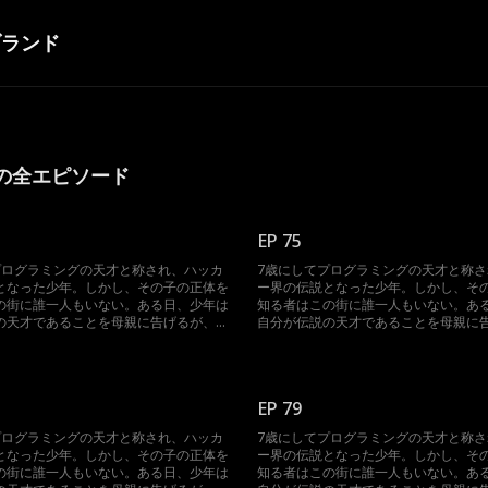
ブランド
の全エピソード
EP 75
プログラミングの天才と称され、ハッカ
7歳にしてプログラミングの天才と称
となった少年。しかし、その子の正体を
ー界の伝説となった少年。しかし、そ
の街に誰一人もいない。ある日、少年は
知る者はこの街に誰一人もいない。あ
の天才であることを母親に告げるが、母
自分が伝説の天才であることを母親に
戯言だと思い、全く聞く耳を持たない。
親は子供の戯言だと思い、全く聞く耳
か、息子のプログラミングの才能を伸ば
それどころか、息子のプログラミング
デミーへの入学を勧めることに。入学面
そうとアカデミーへの入学を勧めるこ
そこで偶然出会ったのは息子の実の父親
接の当日、そこで偶然出会ったのは息
EP 79
女の別れた初恋の相手であった。初めて
であり、彼女の別れた初恋の相手であ
隠された息子の正体、3人の運命は一体
会う息子と隠された息子の正体、3人
プログラミングの天才と称され、ハッカ
7歳にしてプログラミングの天才と称
か。
どうなるのか。
となった少年。しかし、その子の正体を
ー界の伝説となった少年。しかし、そ
の街に誰一人もいない。ある日、少年は
知る者はこの街に誰一人もいない。あ