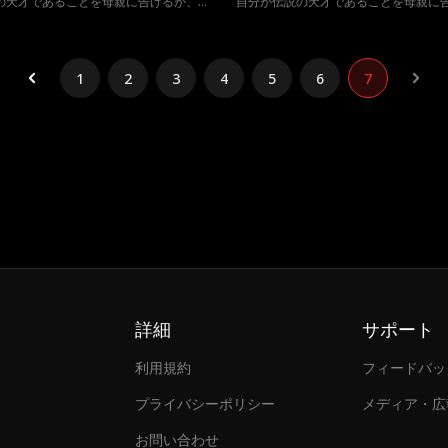
の天才であることを母親に告げるが、母
自分が伝説の天才であることを母親に
戯言だと思い、全く聞く耳を持たない。
親は子供の戯言だと思い、全く聞く耳
か、息子のプログラミングの才能を伸ば
それどころか、息子のプログラミング
デミーへの入学を勧めることに。入学面
そうとアカデミーへの入学を勧めるこ
そこで偶然出会ったのは息子の実の父親
接の当日、そこで偶然出会ったのは息
1
2
3
4
5
6
7
女の別れた初恋の相手であった。初めて
であり、彼女の別れた初恋の相手であ
隠された息子の正体、3人の運命は一体
会う息子と隠された息子の正体、3人
か。
どうなるのか。
詳細
サポート
利用規約
フィードバッ
プライバシーポリシー
メディア・広
お問い合わせ