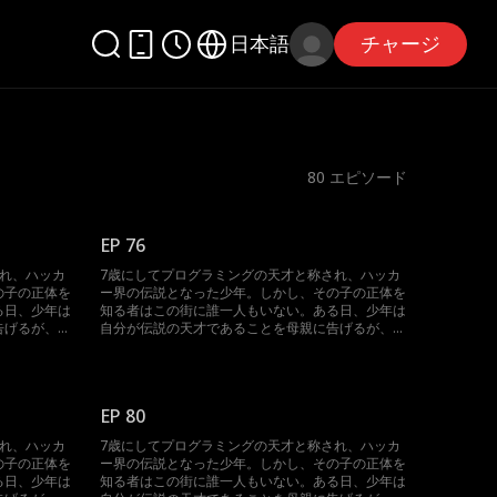
日本語
チャージ
80
エピソード
EP 76
され、ハッカ
7歳にしてプログラミングの天才と称され、ハッカ
の子の正体を
ー界の伝説となった少年。しかし、その子の正体を
る日、少年は
知る者はこの街に誰一人もいない。ある日、少年は
告げるが、母
自分が伝説の天才であることを母親に告げるが、母
を持たない。
親は子供の戯言だと思い、全く聞く耳を持たない。
の才能を伸ば
それどころか、息子のプログラミングの才能を伸ば
とに。入学面
そうとアカデミーへの入学を勧めることに。入学面
子の実の父親
接の当日、そこで偶然出会ったのは息子の実の父親
EP 80
った。初めて
であり、彼女の別れた初恋の相手であった。初めて
の運命は一体
会う息子と隠された息子の正体、3人の運命は一体
され、ハッカ
7歳にしてプログラミングの天才と称され、ハッカ
どうなるのか。
の子の正体を
ー界の伝説となった少年。しかし、その子の正体を
る日、少年は
知る者はこの街に誰一人もいない。ある日、少年は