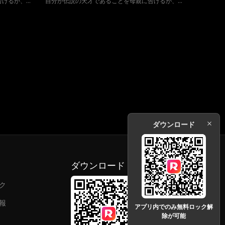
告げるが、母
自分が伝説の天才であることを母親に告げるが、母
を持たない。
親は子供の戯言だと思い、全く聞く耳を持たない。
の才能を伸ば
それどころか、息子のプログラミングの才能を伸ば
とに。入学面
そうとアカデミーへの入学を勧めることに。入学面
子の実の父親
接の当日、そこで偶然出会ったのは息子の実の父親
った。初めて
であり、彼女の別れた初恋の相手であった。初めて
の運命は一体
会う息子と隠された息子の正体、3人の運命は一体
どうなるのか。
ダウンロード
ダウンロード
ク
報
アプリ内でのみ無料ロック解
除が可能