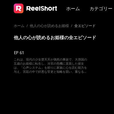
ホーム
カテゴリー
ホーム
/
他人の心が読めるお姫様
/
全エピソード
他人の心が読めるお姫様の全エピソード
EP 61
これは、現代の少女楚夭夭が偶然の事故で、大啓国の
五歳のお姫様に転生し、冷宮の危機に直面した彼女
は、「心声システム」を頼りに家族に心を読む能力を
与え、宮廷の中で奸悪な官吏と知略を競い、重なる危
機を乗り越え、家族や国の安寧を守り抜くという物語
である。