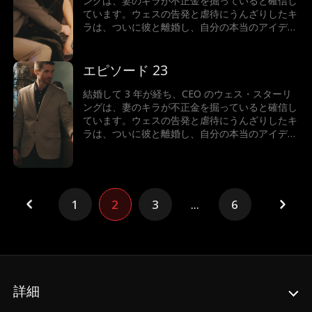
ングは、妻のキラが不正金を掘っていると確信し
ています。ウェスの告発と虐待にうんざりしたキ
ラは、ついに彼と離婚し、自分の本当のアイデン
ティティ、つまり億万長者の相続人を再び受け入
れます。人生最大の間違いを犯したと気づいたと
き、ウェスはどうするでしょうか？キラは彼にお
エピソード 23
金を支払わせることができるでしょうか...それと
ももう一度彼に恋をしてしまうのでしょうか?
結婚して 3 年が経ち、CEO のウェス・スターリ
ングは、妻のキラが不正金を掘っていると確信し
ています。ウェスの告発と虐待にうんざりしたキ
ラは、ついに彼と離婚し、自分の本当のアイデン
ティティ、つまり億万長者の相続人を再び受け入
れます。人生最大の間違いを犯したと気づいたと
き、ウェスはどうするでしょうか？キラは彼にお
金を支払わせることができるでしょうか...それと
ももう一度彼に恋をしてしまうのでしょうか?
1
2
3
...
6
詳細