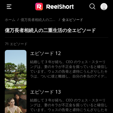
ホーム
/
億万長者相続人の二重
/
全エピソード
生活
億万長者相続人の二重生活の全エピソード
71
エピソード
エピソード 12
結婚して 3 年が経ち、CEO のウェス・スターリ
ングは、妻のキラが不正金を掘っていると確信し
ています。ウェスの告発と虐待にうんざりしたキ
ラは、ついに彼と離婚し、自分の本当のアイデン
ティティ、つまり億万長者の相続人を再び受け入
れます。人生最大の間違いを犯したと気づいたと
き、ウェスはどうするでしょうか？キラは彼にお
エピソード 13
金を支払わせることができるでしょうか...それと
ももう一度彼に恋をしてしまうのでしょうか?
結婚して 3 年が経ち、CEO のウェス・スターリ
ングは、妻のキラが不正金を掘っていると確信し
ています。ウェスの告発と虐待にうんざりしたキ