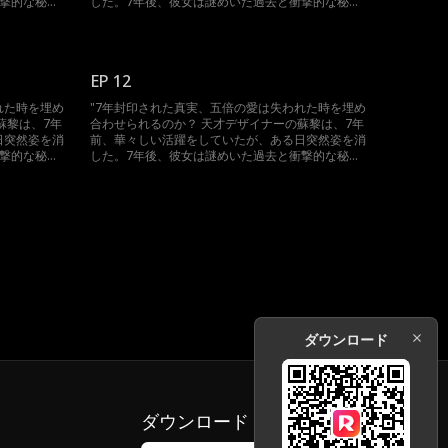
衝撃的な秘密
した。7年後、彼女は謎めいた過去と衝撃的な秘密
、誰が真実
を携え、華麗に帰ってきた。 霧が深く、誰が真実
らない。家族
を語っているのか、真偽のほどはわからない。家族
えず隙を狙う
の妨害、過去の恋人の疑い、そして絶えず隙を狙う
を解き明か
敵たちに立ち向かう中で、蘇黎は真相を解き明か
EP 12
して、五倍の
し、自分の潔白を証明できるのか？そして、五倍の
決断するの
愛情が訪れたとき、彼女はどのように決断するの
れた時を埋め
"7年封印された真実、五倍の愛は失われた時を埋め
なり、愛と
か？ 封印された秘密がついに明らかになり、愛と
蘇黎は、7年
合わせられるのか？ 天才デザイナーの蘇黎は、7年
今、始ま
憎しみが織りなす壮絶な豪門の争いが今、始ま
日突然姿を消
前、華々しい活躍をしていたが、ある日突然姿を消
る。"
衝撃的な秘密
した。7年後、彼女は謎めいた過去と衝撃的な秘密
、誰が真実
を携え、華麗に帰ってきた。 霧が深く、誰が真実
らない。家族
を語っているのか、真偽のほどはわからない。家族
えず隙を狙う
の妨害、過去の恋人の疑い、そして絶えず隙を狙う
を解き明か
敵たちに立ち向かう中で、蘇黎は真相を解き明か
して、五倍の
し、自分の潔白を証明できるのか？そして、五倍の
決断するの
愛情が訪れたとき、彼女はどのように決断するの
なり、愛と
か？ 封印された秘密がついに明らかになり、愛と
今、始ま
憎しみが織りなす壮絶な豪門の争いが今、始ま
る。"
ダウンロード
ダウンロード