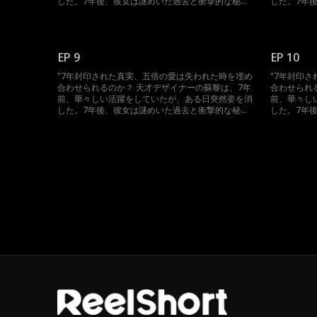
した。7年後、彼女は謎めいた過去と衝撃的な秘密
した。7年
を携え、華麗に帰ってきた。 霧が深く、誰が真実
を携え、華
を語っているのか、真偽のほどはわからない。家族
を語ってい
の妨害、過去の恋人の疑い、そして絶えず隙を狙う
の妨害、過
敵たちに立ち向かう中で、蘇黎は真相を解き明か
敵たちに立
EP 9
EP 10
し、自分の潔白を証明できるのか？そして、五倍の
し、自分の
愛情が訪れたとき、彼女はどのように決断するの
愛情が訪れ
"7年封印された真実、五倍の愛は失われた時を埋め
"7年封印
か？ 封印された秘密がついに明らかになり、愛と
か？ 封印
合わせられるのか？ 天才デザイナーの蘇黎は、7年
合わせられ
憎しみが織りなす壮絶な豪門の争いが今、始ま
憎しみが織
前、華々しい活躍をしていたが、ある日突然姿を消
前、華々し
る。"
る。"
した。7年後、彼女は謎めいた過去と衝撃的な秘密
した。7年
を携え、華麗に帰ってきた。 霧が深く、誰が真実
を携え、華
を語っているのか、真偽のほどはわからない。家族
を語ってい
の妨害、過去の恋人の疑い、そして絶えず隙を狙う
の妨害、過
敵たちに立ち向かう中で、蘇黎は真相を解き明か
敵たちに立
し、自分の潔白を証明できるのか？そして、五倍の
し、自分の
愛情が訪れたとき、彼女はどのように決断するの
愛情が訪れ
か？ 封印された秘密がついに明らかになり、愛と
か？ 封印
憎しみが織りなす壮絶な豪門の争いが今、始ま
憎しみが織
る。"
る。"