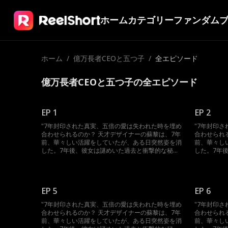
ホーム
カテゴリー
ファンダム
ホーム
/
億万長者CEOと五つ子
/
全エピソード
億万長者CEOと五つ子の全エピソード
EP 1
EP 2
"7年封印された真実、五倍の愛は失われた時を埋め
"7年封印
合わせられるのか？ 天才デザイナーの蘇黎は、7年
合わせられ
前、華々しい活躍をしていたが、ある日突然姿を消
前、華々し
した。7年後、彼女は謎めいた過去と衝撃的な秘密
した。7年
を携え、華麗に帰ってきた。 霧が深く、誰が真実
を携え、華
を語っているのか、真偽のほどはわからない。家族
を語ってい
の妨害、過去の恋人の疑い、そして絶えず隙を狙う
の妨害、過
敵たちに立ち向かう中で、蘇黎は真相を解き明か
敵たちに立
EP 5
EP 6
し、自分の潔白を証明できるのか？そして、五倍の
し、自分の
愛情が訪れたとき、彼女はどのように決断するの
愛情が訪れ
"7年封印された真実、五倍の愛は失われた時を埋め
"7年封印
か？ 封印された秘密がついに明らかになり、愛と
か？ 封印
合わせられるのか？ 天才デザイナーの蘇黎は、7年
合わせられ
憎しみが織りなす壮絶な豪門の争いが今、始ま
憎しみが織
前、華々しい活躍をしていたが、ある日突然姿を消
前、華々し
る。"
る。"