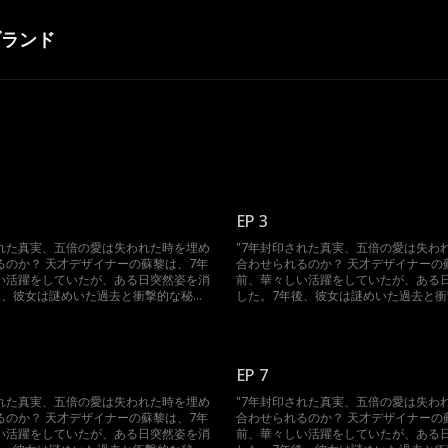
ブランド
EP 3
された真実、五倍の愛は失われた時を埋め
"7年封印された真実、五倍の愛は失わ
るのか？ 天才デザイナーの蘇黎は、7年
合わせられるのか？ 天才デザイナーの
い活躍をしていたが、ある日突然姿を消
前、華々しい活躍をしていたが、ある
後、彼女は謎めいた過去と衝撃的な秘密
した。7年後、彼女は謎めいた過去と
麗に帰ってきた。 霧が深く、誰が真実
を携え、華麗に帰ってきた。 霧が深く
るのか、真偽のほどはわからない。家族
を語っているのか、真偽のほどはわか
去の恋人の疑い、そして絶えず隙を狙う
の妨害、過去の恋人の疑い、そして絶
ち向かう中で、蘇黎は真相を解き明か
敵たちに立ち向かう中で、蘇黎は真相
EP 7
潔白を証明できるのか？そして、五倍の
し、自分の潔白を証明できるのか？そ
たとき、彼女はどのように決断するの
愛情が訪れたとき、彼女はどのように
された真実、五倍の愛は失われた時を埋め
"7年封印された真実、五倍の愛は失わ
された秘密がついに明らかになり、愛と
か？ 封印された秘密がついに明らかに
るのか？ 天才デザイナーの蘇黎は、7年
合わせられるのか？ 天才デザイナーの
りなす壮絶な豪門の争いが今、始ま
憎しみが織りなす壮絶な豪門の争いが
い活躍をしていたが、ある日突然姿を消
前、華々しい活躍をしていたが、ある
る。"