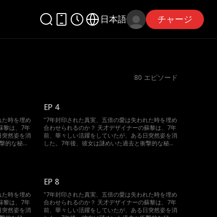
日本語
チャージ
80
エピソード
EP 4
れた時を埋め
"7年封印された真実、五倍の愛は失われた時を埋め
蘇黎は、7年
合わせられるのか？ 天才デザイナーの蘇黎は、7年
日突然姿を消
前、華々しい活躍をしていたが、ある日突然姿を消
衝撃的な秘密
した。7年後、彼女は謎めいた過去と衝撃的な秘密
、誰が真実
を携え、華麗に帰ってきた。 霧が深く、誰が真実
らない。家族
を語っているのか、真偽のほどはわからない。家族
えず隙を狙う
の妨害、過去の恋人の疑い、そして絶えず隙を狙う
を解き明か
敵たちに立ち向かう中で、蘇黎は真相を解き明か
EP 8
して、五倍の
し、自分の潔白を証明できるのか？そして、五倍の
決断するの
愛情が訪れたとき、彼女はどのように決断するの
れた時を埋め
"7年封印された真実、五倍の愛は失われた時を埋め
なり、愛と
か？ 封印された秘密がついに明らかになり、愛と
蘇黎は、7年
合わせられるのか？ 天才デザイナーの蘇黎は、7年
今、始ま
憎しみが織りなす壮絶な豪門の争いが今、始ま
日突然姿を消
前、華々しい活躍をしていたが、ある日突然姿を消
る。"