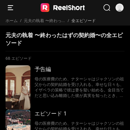
ホーム
/
元夫の執着 〜終わっ
/
全エピソード
たはずの契約婚〜
元夫の執着 〜終わったはずの契約婚〜の全エピ
ソード
68
エピソード
予告編
母の医療費のため、ナターシャはジャクソンの祖
父からの契約結婚を受け入れる。幸せな日々も、
イザベラの策略で彼は妻を疑い始める。金目当て
だと思い込み離婚した彼が真実を知ったとき、二
人はもう後には戻れなくなった。後悔の中、彼は
彼女の心を取り戻せるのか。
エピソード 1
母の医療費のため、ナターシャはジャクソンの祖
父からの契約結婚を受け入れる。幸せな日々も、