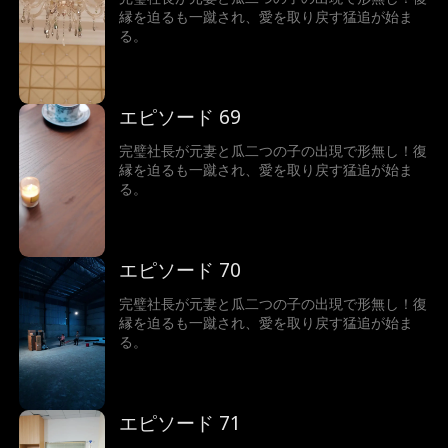
縁を迫るも一蹴され、愛を取り戻す猛追が始ま
る。
エピソード 69
完璧社長が元妻と瓜二つの子の出現で形無し！復
縁を迫るも一蹴され、愛を取り戻す猛追が始ま
る。
エピソード 70
完璧社長が元妻と瓜二つの子の出現で形無し！復
縁を迫るも一蹴され、愛を取り戻す猛追が始ま
る。
エピソード 71