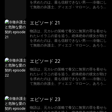
女の心を奪う最も危険な男なのか。
を求めたのは、最も信頼できない男――冷徹にし
て無敗の弁護士、ディエゴ・マローン。あろうこ
とか彼は、敵である元カレの未来の義兄だった。
危険な取引と偽りの関係から始まった二人の運命
は、やがて権力争いと秘密、そして抗いがたい愛
エピソード 21
の渦へと狂い出していく。互いを利用し合いなが
ら戦う中で、一つの疑問が彼女の胸を去来する。
物語は、元カレの策略で養父に無実の罪を着せら
ディエゴは単なる弁護士なのか？ それとも、彼
れたレイラニの姿を追う。絶体絶命の彼女が助け
女の心を奪う最も危険な男なのか。
を求めたのは、最も信頼できない男――冷徹にし
て無敗の弁護士、ディエゴ・マローン。あろうこ
とか彼は、敵である元カレの未来の義兄だった。
危険な取引と偽りの関係から始まった二人の運命
は、やがて権力争いと秘密、そして抗いがたい愛
エピソード 22
の渦へと狂い出していく。互いを利用し合いなが
ら戦う中で、一つの疑問が彼女の胸を去来する。
物語は、元カレの策略で養父に無実の罪を着せら
ディエゴは単なる弁護士なのか？ それとも、彼
れたレイラニの姿を追う。絶体絶命の彼女が助け
女の心を奪う最も危険な男なのか。
を求めたのは、最も信頼できない男――冷徹にし
て無敗の弁護士、ディエゴ・マローン。あろうこ
とか彼は、敵である元カレの未来の義兄だった。
危険な取引と偽りの関係から始まった二人の運命
は、やがて権力争いと秘密、そして抗いがたい愛
エピソード 23
の渦へと狂い出していく。互いを利用し合いなが
ら戦う中で、一つの疑問が彼女の胸を去来する。
物語は、元カレの策略で養父に無実の罪を着せら
ディエゴは単なる弁護士なのか？ それとも、彼