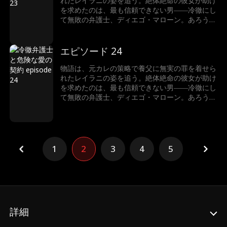
れたレイラニの姿を追う。絶体絶命の彼女が助け
女の心を奪う最も危険な男なのか。
を求めたのは、最も信頼できない男――冷徹にし
て無敗の弁護士、ディエゴ・マローン。あろうこ
とか彼は、敵である元カレの未来の義兄だった。
危険な取引と偽りの関係から始まった二人の運命
は、やがて権力争いと秘密、そして抗いがたい愛
エピソード 24
の渦へと狂い出していく。互いを利用し合いなが
ら戦う中で、一つの疑問が彼女の胸を去来する。
物語は、元カレの策略で養父に無実の罪を着せら
ディエゴは単なる弁護士なのか？ それとも、彼
れたレイラニの姿を追う。絶体絶命の彼女が助け
女の心を奪う最も危険な男なのか。
を求めたのは、最も信頼できない男――冷徹にし
て無敗の弁護士、ディエゴ・マローン。あろうこ
とか彼は、敵である元カレの未来の義兄だった。
危険な取引と偽りの関係から始まった二人の運命
は、やがて権力争いと秘密、そして抗いがたい愛
の渦へと狂い出していく。互いを利用し合いなが
ら戦う中で、一つの疑問が彼女の胸を去来する。
1
2
3
4
5
ディエゴは単なる弁護士なのか？ それとも、彼
女の心を奪う最も危険な男なのか。
詳細