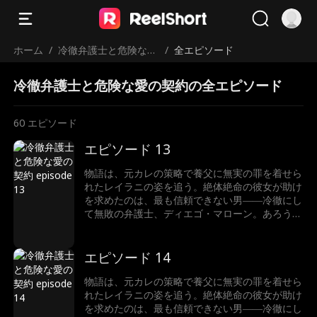
ホーム
/
冷徹弁護士と危険な愛
/
全エピソード
の契約
冷徹弁護士と危険な愛の契約の全エピソード
60
エピソード
エピソード 13
物語は、元カレの策略で養父に無実の罪を着せら
れたレイラニの姿を追う。絶体絶命の彼女が助け
を求めたのは、最も信頼できない男――冷徹にし
て無敗の弁護士、ディエゴ・マローン。あろうこ
とか彼は、敵である元カレの未来の義兄だった。
危険な取引と偽りの関係から始まった二人の運命
は、やがて権力争いと秘密、そして抗いがたい愛
エピソード 14
の渦へと狂い出していく。互いを利用し合いなが
ら戦う中で、一つの疑問が彼女の胸を去来する。
物語は、元カレの策略で養父に無実の罪を着せら
ディエゴは単なる弁護士なのか？ それとも、彼
れたレイラニの姿を追う。絶体絶命の彼女が助け
女の心を奪う最も危険な男なのか。
を求めたのは、最も信頼できない男――冷徹にし