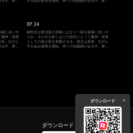
迫る中、夢境
手を組み復讐を開始。神々の包囲網が迫る中、夢境
集結した時、
を操って反撃に転じる。三魔神が再び集結した時、
神界は未曾有の大混乱に陥る。
EP 24
破滅に追いや
顧秋水は唐清盈の策略にはまり一家を破滅に追いや
て魔神・碧落
られ、その天を衝くほどの怨念によって魔神・碧落
黄泉、忘川と
としての真の姿を覚醒させる。彼女は黄泉、忘川と
迫る中、夢境
手を組み復讐を開始。神々の包囲網が迫る中、夢境
集結した時、
を操って反撃に転じる。三魔神が再び集結した時、
神界は未曾有の大混乱に陥る。
ダウンロード
ダウンロード