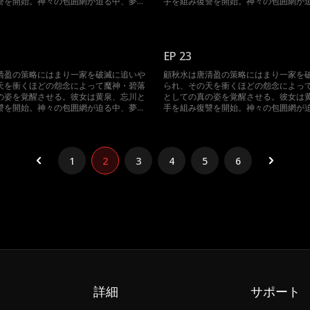
讐を開始。神々の包囲網が迫る中、夢境
手を組み復讐を開始。神々の包囲網が
撃に転じる。三魔神が再び集結した時、
を操って反撃に転じる。三魔神が再び
有の大混乱に陥る。
神界は未曾有の大混乱に陥る。
EP 23
清盈の策略にはまり一家を破滅に追いや
顧秋水は唐清盈の策略にはまり一家を
天を衝くほどの怨念によって魔神・碧落
られ、その天を衝くほどの怨念によっ
の姿を覚醒させる。彼女は黄泉、忘川と
としての真の姿を覚醒させる。彼女は
讐を開始。神々の包囲網が迫る中、夢境
手を組み復讐を開始。神々の包囲網が
撃に転じる。三魔神が再び集結した時、
を操って反撃に転じる。三魔神が再び
有の大混乱に陥る。
神界は未曾有の大混乱に陥る。
1
2
3
4
5
6
詳細
サポート