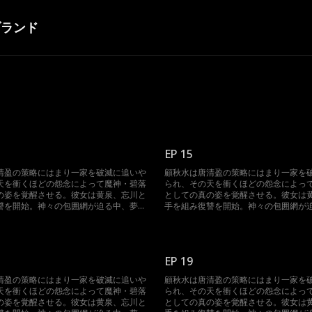
ブランド
EP 15
清盈の策略にはまり一家を破滅に追いや
顧秋水は唐清盈の策略にはまり一家を
天を衝くほどの怨念によって魔神・碧落
られ、その天を衝くほどの怨念によっ
の姿を覚醒させる。彼女は黄泉、忘川と
としての真の姿を覚醒させる。彼女は
讐を開始。神々の包囲網が迫る中、夢境
手を組み復讐を開始。神々の包囲網が
撃に転じる。三魔神が再び集結した時、
を操って反撃に転じる。三魔神が再び
有の大混乱に陥る。
神界は未曾有の大混乱に陥る。
EP 19
清盈の策略にはまり一家を破滅に追いや
顧秋水は唐清盈の策略にはまり一家を
天を衝くほどの怨念によって魔神・碧落
られ、その天を衝くほどの怨念によっ
の姿を覚醒させる。彼女は黄泉、忘川と
としての真の姿を覚醒させる。彼女は