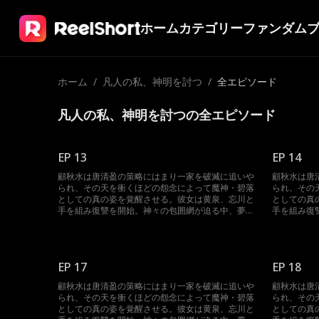
ホーム
カテゴリー
ファンダム
ホーム
/
凡人の私、神明を討つ
/
全エピソード
凡人の私、神明を討つの全エピソード
EP 13
EP 14
顧秋水は唐清盈の策略にはまり一家を破滅に追いや
顧秋水は唐
られ、その天を衝くほどの怨念によって魔神・碧落
られ、その
としての真の姿を覚醒させる。彼女は黄泉、忘川と
としての真
手を組み復讐を開始。神々の包囲網が迫る中、夢境
手を組み復
を操って反撃に転じる。三魔神が再び集結した時、
を操って反
神界は未曾有の大混乱に陥る。
神界は未曾
EP 17
EP 18
顧秋水は唐清盈の策略にはまり一家を破滅に追いや
顧秋水は唐
られ、その天を衝くほどの怨念によって魔神・碧落
られ、その
としての真の姿を覚醒させる。彼女は黄泉、忘川と
としての真