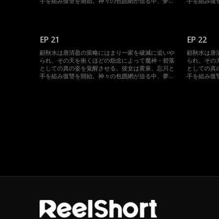
手を組み復讐を開始。神々の包囲網が迫る中、夢境
手を組み復
を操って反撃に転じる。三魔神が再び集結した時、
を操って反
神界は未曾有の大混乱に陥る。
神界は未曾
EP 21
EP 22
顧秋水は唐清盈の策略にはまり一家を破滅に追いや
顧秋水は唐
られ、その天を衝くほどの怨念によって魔神・碧落
られ、その
としての真の姿を覚醒させる。彼女は黄泉、忘川と
としての真
手を組み復讐を開始。神々の包囲網が迫る中、夢境
手を組み復
を操って反撃に転じる。三魔神が再び集結した時、
を操って反
神界は未曾有の大混乱に陥る。
神界は未曾