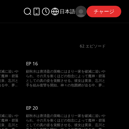
日本語
チャージ
62
エピソード
EP 16
破滅に追いや
顧秋水は唐清盈の策略にはまり一家を破滅に追いや
て魔神・碧落
られ、その天を衝くほどの怨念によって魔神・碧落
黄泉、忘川と
としての真の姿を覚醒させる。彼女は黄泉、忘川と
迫る中、夢境
手を組み復讐を開始。神々の包囲網が迫る中、夢境
集結した時、
を操って反撃に転じる。三魔神が再び集結した時、
神界は未曾有の大混乱に陥る。
EP 20
破滅に追いや
顧秋水は唐清盈の策略にはまり一家を破滅に追いや
て魔神・碧落
られ、その天を衝くほどの怨念によって魔神・碧落
黄泉、忘川と
としての真の姿を覚醒させる。彼女は黄泉、忘川と