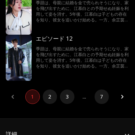
ていた…
季甜は、母親に結婚を金で売られそうになり、家
を飛び出すために、江慕白との予期せぬ妊娠を利
用して姿を消す。5年後、江慕白は子どもの存在
を知り、彼女を追いかけ始める。一方、余芷茵は
季甜に嫉妬し、嫌がらせを繰り返すが、危機一髪
のところで江慕白が母子を救い出す。その時、季
甜は驚くべき真実を知る――自分こそが本当の余
エピソード 12
家の娘だったのだ。彼女の人生は、すり替えられ
ていた…
季甜は、母親に結婚を金で売られそうになり、家
を飛び出すために、江慕白との予期せぬ妊娠を利
用して姿を消す。5年後、江慕白は子どもの存在
を知り、彼女を追いかけ始める。一方、余芷茵は
季甜に嫉妬し、嫌がらせを繰り返すが、危機一髪
のところで江慕白が母子を救い出す。その時、季
甜は驚くべき真実を知る――自分こそが本当の余
家の娘だったのだ。彼女の人生は、すり替えられ
ていた…
1
2
3
...
7
詳細