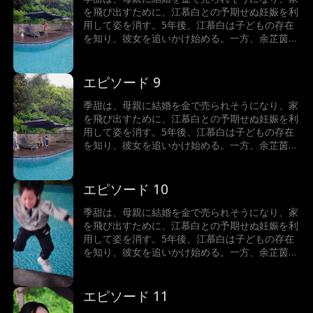
を飛び出すために、江慕白との予期せぬ妊娠を利
用して姿を消す。5年後、江慕白は子どもの存在
を知り、彼女を追いかけ始める。一方、余芷茵は
季甜に嫉妬し、嫌がらせを繰り返すが、危機一髪
のところで江慕白が母子を救い出す。その時、季
甜は驚くべき真実を知る――自分こそが本当の余
エピソード 9
家の娘だったのだ。彼女の人生は、すり替えられ
ていた…
季甜は、母親に結婚を金で売られそうになり、家
を飛び出すために、江慕白との予期せぬ妊娠を利
用して姿を消す。5年後、江慕白は子どもの存在
を知り、彼女を追いかけ始める。一方、余芷茵は
季甜に嫉妬し、嫌がらせを繰り返すが、危機一髪
のところで江慕白が母子を救い出す。その時、季
甜は驚くべき真実を知る――自分こそが本当の余
エピソード 10
家の娘だったのだ。彼女の人生は、すり替えられ
ていた…
季甜は、母親に結婚を金で売られそうになり、家
を飛び出すために、江慕白との予期せぬ妊娠を利
用して姿を消す。5年後、江慕白は子どもの存在
を知り、彼女を追いかけ始める。一方、余芷茵は
季甜に嫉妬し、嫌がらせを繰り返すが、危機一髪
のところで江慕白が母子を救い出す。その時、季
甜は驚くべき真実を知る――自分こそが本当の余
エピソード 11
家の娘だったのだ。彼女の人生は、すり替えられ