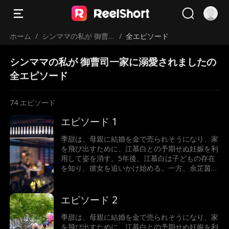
ホーム
/
シンママの私が 御曹
/
全エピソード
司一家に溺愛されまし
シンママの私が 御曹司一家に溺愛されましたの
た
全エピソード
74
エピソード
エピソード 1
季甜は、母親に結婚を金で売られそうになり、家
を飛び出すために、江慕白との予期せぬ妊娠を利
用して姿を消す。5年後、江慕白は子どもの存在
を知り、彼女を追いかけ始める。一方、余芷茵は
季甜に嫉妬し、嫌がらせを繰り返すが、危機一髪
のところで江慕白が母子を救い出す。その時、季
甜は驚くべき真実を知る――自分こそが本当の余
エピソード 2
家の娘だったのだ。彼女の人生は、すり替えられ
ていた…
季甜は、母親に結婚を金で売られそうになり、家
を飛び出すために、江慕白との予期せぬ妊娠を利