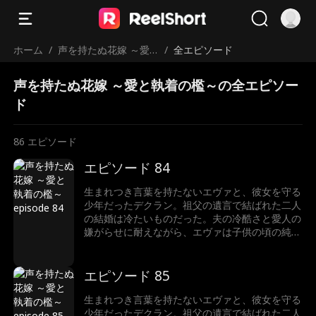
ホーム
/
声を持たぬ花嫁 ～愛
/
全エピソード
と執着の檻～
声を持たぬ花嫁 ～愛と執着の檻～の全エピソー
ド
86
エピソード
エピソード 84
生まれつき言葉を持たないエヴァと、彼女を守る
少年だったデクラン。祖父の遺言で結ばれた二人
の結婚は冷たいものだった。夫の冷酷さと愛人の
嫌がらせに耐えながら、エヴァは子供の頃の純粋
な愛を忘れられない。言葉なき彼女の選択—彼の
心か、それとも自由か。
エピソード 85
生まれつき言葉を持たないエヴァと、彼女を守る
少年だったデクラン。祖父の遺言で結ばれた二人