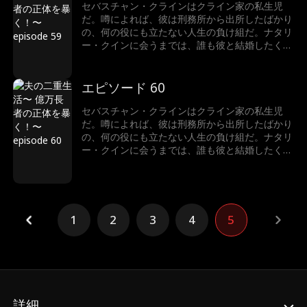
セバスチャン・クラインはクライン家の私生児
だ。噂によれば、彼は刑務所から出所したばかり
の、何の役にも立たない人生の負け組だ。ナタリ
ー・クインに会うまでは、誰も彼と結婚したくな
かった。でも実は…ナタリーがビリオネアと結婚
していたのだ！真実を知ったとき、彼女はどうな
るのか？それよりも、そもそもなぜセバスチャ
エピソード 60
ン・クラインは正体を隠しているのか？
セバスチャン・クラインはクライン家の私生児
だ。噂によれば、彼は刑務所から出所したばかり
の、何の役にも立たない人生の負け組だ。ナタリ
ー・クインに会うまでは、誰も彼と結婚したくな
かった。でも実は…ナタリーがビリオネアと結婚
していたのだ！真実を知ったとき、彼女はどうな
るのか？それよりも、そもそもなぜセバスチャ
ン・クラインは正体を隠しているのか？
1
2
3
4
5
詳細