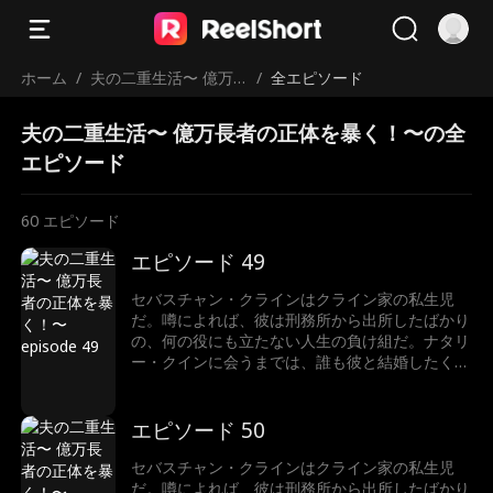
ホーム
/
夫の二重生活〜 億万
/
全エピソード
長者の正体を暴く！〜
夫の二重生活〜 億万長者の正体を暴く！〜の全
エピソード
60
エピソード
エピソード 49
セバスチャン・クラインはクライン家の私生児
だ。噂によれば、彼は刑務所から出所したばかり
の、何の役にも立たない人生の負け組だ。ナタリ
ー・クインに会うまでは、誰も彼と結婚したくな
かった。でも実は…ナタリーがビリオネアと結婚
していたのだ！真実を知ったとき、彼女はどうな
るのか？それよりも、そもそもなぜセバスチャ
エピソード 50
ン・クラインは正体を隠しているのか？
セバスチャン・クラインはクライン家の私生児
だ。噂によれば、彼は刑務所から出所したばかり