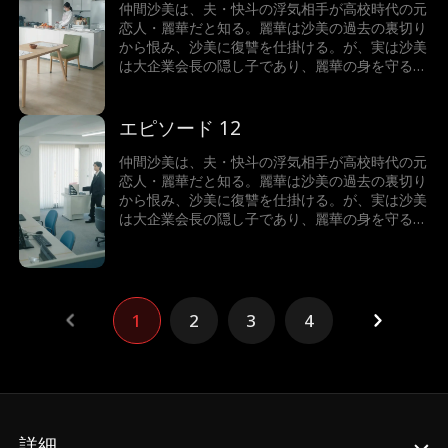
揺らぐ中、2人の想いが再び表面化していく
仲間沙美は、夫・快斗の浮気相手が高校時代の元
──……甘くて切ない、青春と愛が絡み合う禁断な
恋人・麗華だと知る。麗華は沙美の過去の裏切り
恋物語、衝撃なGLショートドラマをぜひお楽し
から恨み、沙美に復讐を仕掛ける。が、実は沙美
みください。
は大企業会長の隠し子であり、麗華の身を守るた
めに過去に彼女を裏切るしかなかったのだ。裏切
ったのは事実のため、沙美は贖罪からその復讐を
受け入れる。次第に、復讐の中で2人の恋心が再
エピソード 12
燃し、沙美は麗華の唇を奪ってしまう！憎しみが
揺らぐ中、2人の想いが再び表面化していく
仲間沙美は、夫・快斗の浮気相手が高校時代の元
──……甘くて切ない、青春と愛が絡み合う禁断な
恋人・麗華だと知る。麗華は沙美の過去の裏切り
恋物語、衝撃なGLショートドラマをぜひお楽し
から恨み、沙美に復讐を仕掛ける。が、実は沙美
みください。
は大企業会長の隠し子であり、麗華の身を守るた
めに過去に彼女を裏切るしかなかったのだ。裏切
ったのは事実のため、沙美は贖罪からその復讐を
受け入れる。次第に、復讐の中で2人の恋心が再
燃し、沙美は麗華の唇を奪ってしまう！憎しみが
揺らぐ中、2人の想いが再び表面化していく
1
2
3
4
──……甘くて切ない、青春と愛が絡み合う禁断な
恋物語、衝撃なGLショートドラマをぜひお楽し
みください。
詳細