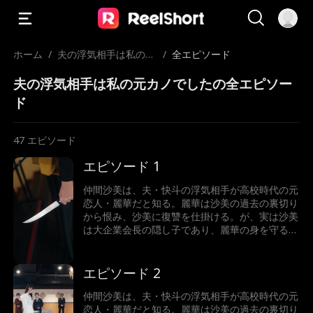
ホーム
/
夫の浮気相手は私の元
/
全エピソード
カノでした
夫の浮気相手は私の元カノでしたの全エピソー
ド
47
エピソード
エピソード 1
仲間沙美は、夫・快斗の浮気相手が高校時代の元
恋人・麗華だと知る。麗華は沙美の過去の裏切り
から恨み、沙美に復讐を仕掛ける。が、実は沙美
は大企業会長の隠し子であり、麗華の身を守るた
めに過去に彼女を裏切るしかなかったのだ。裏切
ったのは事実のため、沙美は贖罪からその復讐を
受け入れる。次第に、復讐の中で2人の恋心が再
エピソード 2
燃し、沙美は麗華の唇を奪ってしまう！憎しみが
揺らぐ中、2人の想いが再び表面化していく
仲間沙美は、夫・快斗の浮気相手が高校時代の元
──……甘くて切ない、青春と愛が絡み合う禁断な
恋人・麗華だと知る。麗華は沙美の過去の裏切り