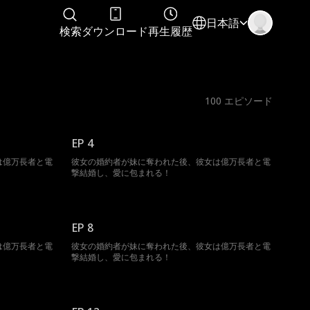
日本語
検索
ダウンロード
再生履歴
100
エピソード
EP 4
は億万長者と電
彼女の婚約者が妹に奪われた後、彼女は億万長者と電
撃結婚し、愛に包まれる！
EP 8
は億万長者と電
彼女の婚約者が妹に奪われた後、彼女は億万長者と電
撃結婚し、愛に包まれる！