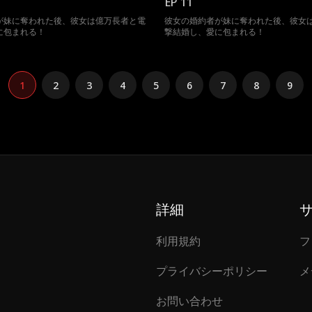
EP 11
が妹に奪われた後、彼女は億万長者と電
彼女の婚約者が妹に奪われた後、彼女
に包まれる！
撃結婚し、愛に包まれる！
1
2
3
4
5
6
7
8
9
詳細
利用規約
フ
プライバシーポリシー
メ
お問い合わせ