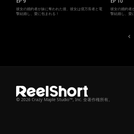
EP 9
EP 10
彼女の婚約者が妹に奪われた後、彼女は億万長者と電
彼女の婚約者
撃結婚し、愛に包まれる！
撃結婚し、愛
© 2026 Crazy Maple Studio™, Inc. 全著作権所有。