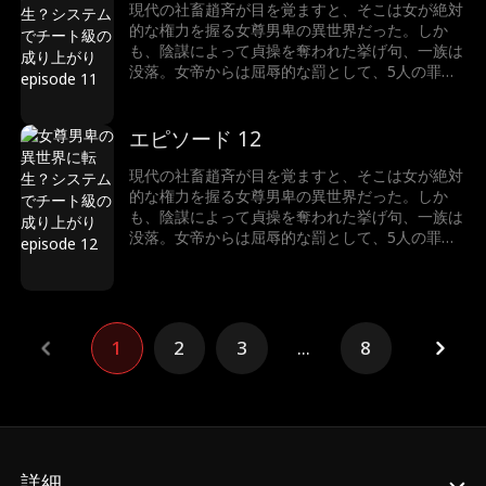
——
陰謀を暴き、ドローンや美容カプセルで民衆の度
現代の社畜趙斉が目を覚ますと、そこは女が絶対
肝を抜き、ついには処刑の迫る刑場にヘリコプタ
的な権力を握る女尊男卑の異世界だった。しか
ーで乱入！？常識外れの行動で女帝の命を救った
も、陰謀によって貞操を奪われた挙げ句、一族は
彼は、なんと大衆の面前で女帝にお仕置きを下
没落。女帝からは屈辱的な罰として、5人の罪人
し、絶対的な身分制度を次々と破壊していく。圧
女性との結婚を命じられてしまう。絶体絶命の彼
倒的な現代兵器を手に、迫り来る叛逆の大軍を迎
を救ったのは、周囲を驚愕させるだけであらゆる
え撃つ趙斉。女尊の常識を覆し、女帝すらも魅了
現代アイテムと交換できる謎の力スーパー驚愕シ
エピソード 12
していく男が、最後に辿り着く真の目的とは
ステムだった。最新のXRグラスで即座に王族の
——
陰謀を暴き、ドローンや美容カプセルで民衆の度
現代の社畜趙斉が目を覚ますと、そこは女が絶対
肝を抜き、ついには処刑の迫る刑場にヘリコプタ
的な権力を握る女尊男卑の異世界だった。しか
ーで乱入！？常識外れの行動で女帝の命を救った
も、陰謀によって貞操を奪われた挙げ句、一族は
彼は、なんと大衆の面前で女帝にお仕置きを下
没落。女帝からは屈辱的な罰として、5人の罪人
し、絶対的な身分制度を次々と破壊していく。圧
女性との結婚を命じられてしまう。絶体絶命の彼
倒的な現代兵器を手に、迫り来る叛逆の大軍を迎
を救ったのは、周囲を驚愕させるだけであらゆる
え撃つ趙斉。女尊の常識を覆し、女帝すらも魅了
現代アイテムと交換できる謎の力スーパー驚愕シ
していく男が、最後に辿り着く真の目的とは
ステムだった。最新のXRグラスで即座に王族の
——
陰謀を暴き、ドローンや美容カプセルで民衆の度
1
2
3
...
8
肝を抜き、ついには処刑の迫る刑場にヘリコプタ
ーで乱入！？常識外れの行動で女帝の命を救った
彼は、なんと大衆の面前で女帝にお仕置きを下
し、絶対的な身分制度を次々と破壊していく。圧
倒的な現代兵器を手に、迫り来る叛逆の大軍を迎
え撃つ趙斉。女尊の常識を覆し、女帝すらも魅了
詳細
していく男が、最後に辿り着く真の目的とは