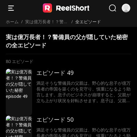
ホーム
/
実は億万長者！？警備
/
全エピソード
員の父が隠していた秘
実は億万長者！？警備員の父が隠していた秘密
密
の全エピソード
80
エピソード
エピソード 49
満足そうな警備員の父親は、野心的な息子が億万
長者の帝国を築くのを見守り、慎重になるよう助
言します。息子のビジネスが崩壊すると、父親が
立ち上がり状況を好転させます。息子は、父親が
ただの警備員ではなく、実は世界一の富豪である
ことに驚きます。
エピソード 50
満足そうな警備員の父親は、野心的な息子が億万
長者の帝国を築くのを見守り、慎重になるよう助