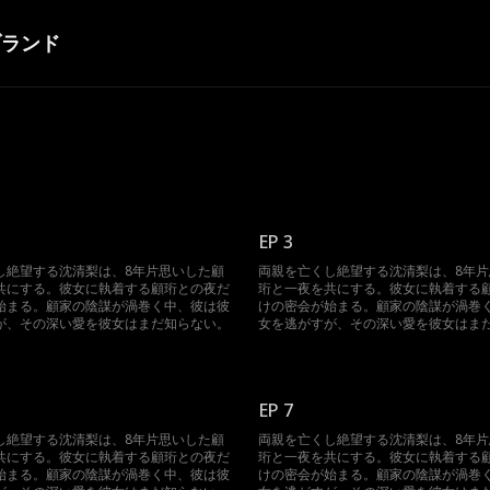
ブランド
EP 3
し絶望する沈清梨は、8年片思いした顧
両親を亡くし絶望する沈清梨は、8年
共にする。彼女に執着する顧珩との夜だ
珩と一夜を共にする。彼女に執着する
始まる。顧家の陰謀が渦巻く中、彼は彼
けの密会が始まる。顧家の陰謀が渦巻
が、その深い愛を彼女はまだ知らない。
女を逃がすが、その深い愛を彼女はま
EP 7
し絶望する沈清梨は、8年片思いした顧
両親を亡くし絶望する沈清梨は、8年
共にする。彼女に執着する顧珩との夜だ
珩と一夜を共にする。彼女に執着する
始まる。顧家の陰謀が渦巻く中、彼は彼
けの密会が始まる。顧家の陰謀が渦巻