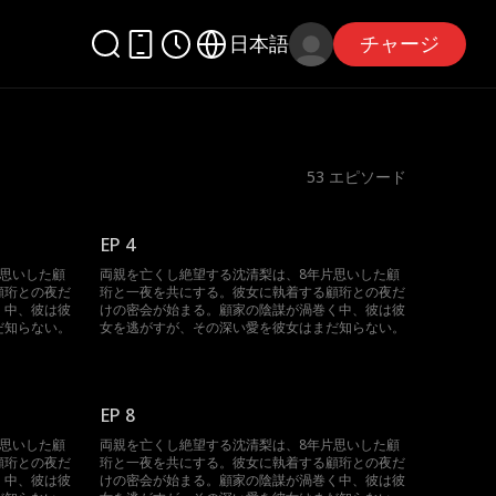
日本語
チャージ
53
エピソード
EP 4
片思いした顧
両親を亡くし絶望する沈清梨は、8年片思いした顧
顧珩との夜だ
珩と一夜を共にする。彼女に執着する顧珩との夜だ
く中、彼は彼
けの密会が始まる。顧家の陰謀が渦巻く中、彼は彼
だ知らない。
女を逃がすが、その深い愛を彼女はまだ知らない。
EP 8
片思いした顧
両親を亡くし絶望する沈清梨は、8年片思いした顧
顧珩との夜だ
珩と一夜を共にする。彼女に執着する顧珩との夜だ
く中、彼は彼
けの密会が始まる。顧家の陰謀が渦巻く中、彼は彼