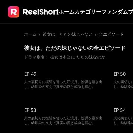
ホーム
カテゴリー
ファンダム
ホーム
/
彼女は、ただの妹じゃない
/
全エピソード
彼女は、ただの妹じゃないの全エピソード
ドラマ別名： 
彼女は本当に ただの妹なのか
EP 49
EP 50
夫の裏切りに復讐を誓った江浸月。陰謀を暴き出
夫の裏切り
し、幼馴染の支えで真実の愛と成功を掴む。
し、幼馴染
EP 53
EP 54
夫の裏切りに復讐を誓った江浸月。陰謀を暴き出
夫の裏切り
し、幼馴染の支えで真実の愛と成功を掴む。
し、幼馴染