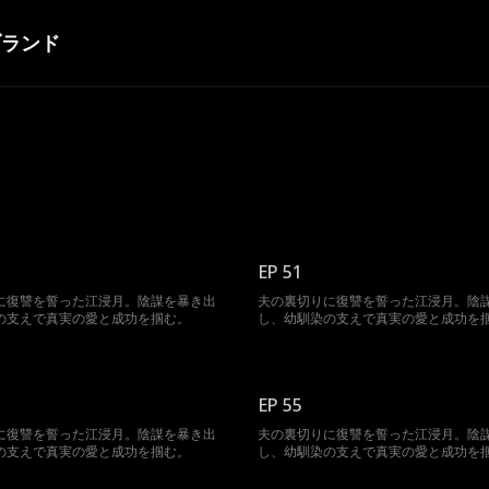
ブランド
EP 51
に復讐を誓った江浸月。陰謀を暴き出
夫の裏切りに復讐を誓った江浸月。陰
の支えで真実の愛と成功を掴む。
し、幼馴染の支えで真実の愛と成功を
EP 55
に復讐を誓った江浸月。陰謀を暴き出
夫の裏切りに復讐を誓った江浸月。陰
の支えで真実の愛と成功を掴む。
し、幼馴染の支えで真実の愛と成功を