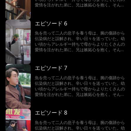
息子を探す途中で様々な苦しみが待ち受けるが、
愛情を注がれた弟に、兄は嫉妬心を抱く。そんな
果たして無事息子と再会出来るのか？
ある日、兄弟喧嘩の最中に、兄はうっかり弟を山
から突き落とし、弟はそのまま姿を消す。母は弟
が生きていると信じ、何年も行方を追う。18年
エピソード 6
後、奇跡的に発見された弟は、大企業を率いる社
長に成長していた。ところが古家の取り壊しによ
魚を売って二人の息子を養う母は、腕の傷跡から
り再会のチャンスを逃してしまう。一方、兄は幸
伝染病だと誤解され、辛い日々を送っていた。幼
せな家庭を手にするために、母を捨ててしまう。
い頃からアレルギー持ちで母からよりたくさんの
息子を探す途中で様々な苦しみが待ち受けるが、
愛情を注がれた弟に、兄は嫉妬心を抱く。そんな
果たして無事息子と再会出来るのか？
ある日、兄弟喧嘩の最中に、兄はうっかり弟を山
から突き落とし、弟はそのまま姿を消す。母は弟
が生きていると信じ、何年も行方を追う。18年
エピソード 7
後、奇跡的に発見された弟は、大企業を率いる社
長に成長していた。ところが古家の取り壊しによ
魚を売って二人の息子を養う母は、腕の傷跡から
り再会のチャンスを逃してしまう。一方、兄は幸
伝染病だと誤解され、辛い日々を送っていた。幼
せな家庭を手にするために、母を捨ててしまう。
い頃からアレルギー持ちで母からよりたくさんの
息子を探す途中で様々な苦しみが待ち受けるが、
愛情を注がれた弟に、兄は嫉妬心を抱く。そんな
果たして無事息子と再会出来るのか？
ある日、兄弟喧嘩の最中に、兄はうっかり弟を山
から突き落とし、弟はそのまま姿を消す。母は弟
が生きていると信じ、何年も行方を追う。18年
エピソード 8
後、奇跡的に発見された弟は、大企業を率いる社
長に成長していた。ところが古家の取り壊しによ
魚を売って二人の息子を養う母は、腕の傷跡から
り再会のチャンスを逃してしまう。一方、兄は幸
伝染病だと誤解され、辛い日々を送っていた。幼