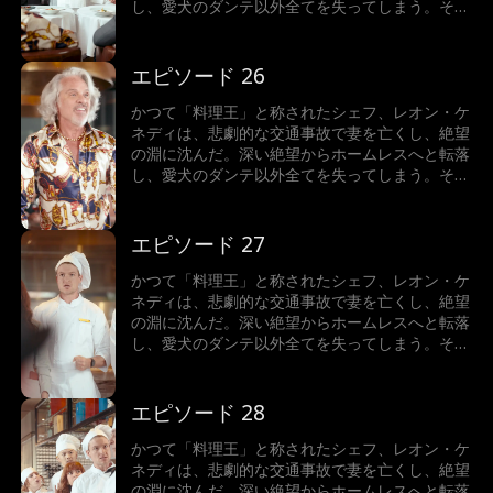
し、愛犬のダンテ以外全てを失ってしまう。そん
な彼を、正体を知らぬまま一人のレストランオー
ナーが仕事を与える。厨房で働く彼を待つ様々な
困難、そして再び味わう栄光と絶望の果てに、怒
エピソード 26
りに燃えるレオンは、復讐を誓いシェフズナイフ
を手に取るのであった。
かつて「料理王」と称されたシェフ、レオン・ケ
ネディは、悲劇的な交通事故で妻を亡くし、絶望
の淵に沈んだ。深い絶望からホームレスへと転落
し、愛犬のダンテ以外全てを失ってしまう。そん
な彼を、正体を知らぬまま一人のレストランオー
ナーが仕事を与える。厨房で働く彼を待つ様々な
困難、そして再び味わう栄光と絶望の果てに、怒
エピソード 27
りに燃えるレオンは、復讐を誓いシェフズナイフ
を手に取るのであった。
かつて「料理王」と称されたシェフ、レオン・ケ
ネディは、悲劇的な交通事故で妻を亡くし、絶望
の淵に沈んだ。深い絶望からホームレスへと転落
し、愛犬のダンテ以外全てを失ってしまう。そん
な彼を、正体を知らぬまま一人のレストランオー
ナーが仕事を与える。厨房で働く彼を待つ様々な
困難、そして再び味わう栄光と絶望の果てに、怒
エピソード 28
りに燃えるレオンは、復讐を誓いシェフズナイフ
を手に取るのであった。
かつて「料理王」と称されたシェフ、レオン・ケ
ネディは、悲劇的な交通事故で妻を亡くし、絶望
の淵に沈んだ。深い絶望からホームレスへと転落