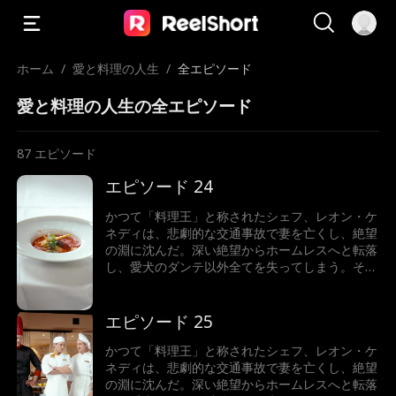
ホーム
/
愛と料理の人生
/
全エピソード
愛と料理の人生の全エピソード
87
エピソード
エピソード 24
かつて「料理王」と称されたシェフ、レオン・ケ
ネディは、悲劇的な交通事故で妻を亡くし、絶望
の淵に沈んだ。深い絶望からホームレスへと転落
し、愛犬のダンテ以外全てを失ってしまう。そん
な彼を、正体を知らぬまま一人のレストランオー
ナーが仕事を与える。厨房で働く彼を待つ様々な
困難、そして再び味わう栄光と絶望の果てに、怒
エピソード 25
りに燃えるレオンは、復讐を誓いシェフズナイフ
を手に取るのであった。
かつて「料理王」と称されたシェフ、レオン・ケ
ネディは、悲劇的な交通事故で妻を亡くし、絶望
の淵に沈んだ。深い絶望からホームレスへと転落