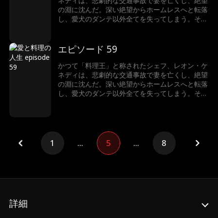
ネディは、悲劇的な交通事故で妻を亡くし、絶望
の淵に沈んだ。深い絶望からホームレスへと転落
し、愛犬のダンテ以外全てを失ってしまう。そん
な彼を、正体を知らぬまま一人のレストランオー
ナーが仕事を与える。厨房で働く彼を待つ様々な
困難、そして再び味わう栄光と絶望の果てに、怒
エピソード 59
りに燃えるレオンは、復讐を誓いシェフズナイフ
を手に取るのであった。
かつて「料理王」と称されたシェフ、レオン・ケ
ネディは、悲劇的な交通事故で妻を亡くし、絶望
の淵に沈んだ。深い絶望からホームレスへと転落
し、愛犬のダンテ以外全てを失ってしまう。そん
な彼を、正体を知らぬまま一人のレストランオー
ナーが仕事を与える。厨房で働く彼を待つ様々な
困難、そして再び味わう栄光と絶望の果てに、怒
りに燃えるレオンは、復讐を誓いシェフズナイフ
を手に取るのであった。
1
...
5
...
8
詳細