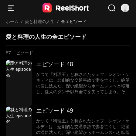
ホーム
/
愛と料理の人生
/
全エピソード
愛と料理の人生の全エピソード
87
エピソード
エピソード 48
かつて「料理王」と称されたシェフ、レオン・ケ
ネディは、悲劇的な交通事故で妻を亡くし、絶望
の淵に沈んだ。深い絶望からホームレスへと転落
し、愛犬のダンテ以外全てを失ってしまう。そん
な彼を、正体を知らぬまま一人のレストランオー
ナーが仕事を与える。厨房で働く彼を待つ様々な
困難、そして再び味わう栄光と絶望の果てに、怒
エピソード 49
りに燃えるレオンは、復讐を誓いシェフズナイフ
を手に取るのであった。
かつて「料理王」と称されたシェフ、レオン・ケ
ネディは、悲劇的な交通事故で妻を亡くし、絶望
の淵に沈んだ。深い絶望からホームレスへと転落