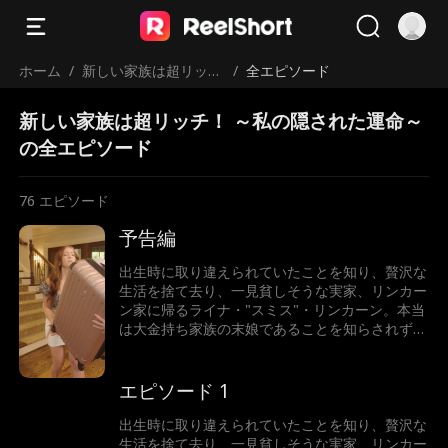
ホーム
/
新しい家族は超リッ
/
全エピソード
チ！ ～私の隠された
新しい家族は超リッチ！ ～私の隠された運命～
運命～
の全エピソード
76
エピソード
予告編
出生時に取り違えられていたことを知り、贅沢な
生活を捨て去り、一見貧しそうな実家、リンカー
ン家に帰るライナ・"スミス"・リンカーン。本当
は大金持ち家族の末娘であることを知らされずに
いたライナだったが、新しい家族を心から受け入
れ、同じように愛されていった。一方、スミス家
とその娘はライナを陥れようと企むが、ライナの
エピソード 1
本当の家族と、超セレブで超イケメンな億万長者
テオ・ジョーンズは、彼女を守るためならどんな
出生時に取り違えられていたことを知り、贅沢な
手段も厭わない。
生活を捨て去り、一見貧しそうな実家、リンカー