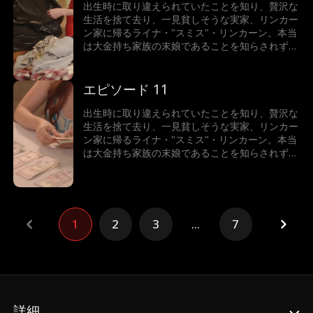
テオ・ジョーンズは、彼女を守るためならどんな
出生時に取り違えられていたことを知り、贅沢な
手段も厭わない。
生活を捨て去り、一見貧しそうな実家、リンカー
ン家に帰るライナ・"スミス"・リンカーン。本当
は大金持ち家族の末娘であることを知らされずに
いたライナだったが、新しい家族を心から受け入
れ、同じように愛されていった。一方、スミス家
とその娘はライナを陥れようと企むが、ライナの
エピソード 11
本当の家族と、超セレブで超イケメンな億万長者
テオ・ジョーンズは、彼女を守るためならどんな
出生時に取り違えられていたことを知り、贅沢な
手段も厭わない。
生活を捨て去り、一見貧しそうな実家、リンカー
ン家に帰るライナ・"スミス"・リンカーン。本当
は大金持ち家族の末娘であることを知らされずに
いたライナだったが、新しい家族を心から受け入
れ、同じように愛されていった。一方、スミス家
とその娘はライナを陥れようと企むが、ライナの
本当の家族と、超セレブで超イケメンな億万長者
テオ・ジョーンズは、彼女を守るためならどんな
1
2
3
...
7
手段も厭わない。
詳細