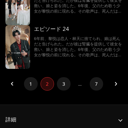
だと告げられた。だが彼は腎臓を提供して彼女を
救い、娘と姿を消した。6年後、父のため歌う少
女が黎悦の前に現れる。その歌声は、死んだはず
の娘を思い出させ…。
エピソード 24
6年前、黎悦は恋人・林天に捨てられ、娘は死ん
だと告げられた。だが彼は腎臓を提供して彼女を
救い、娘と姿を消した。6年後、父のため歌う少
女が黎悦の前に現れる。その歌声は、死んだはず
の娘を思い出させ…。
1
2
3
...
7
詳細