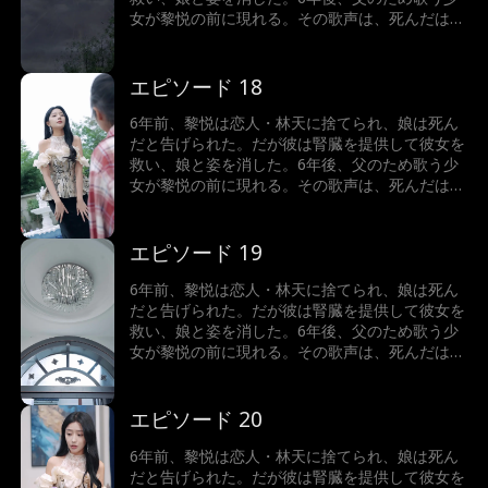
女が黎悦の前に現れる。その歌声は、死んだはず
の娘を思い出させ…。
エピソード 18
6年前、黎悦は恋人・林天に捨てられ、娘は死ん
だと告げられた。だが彼は腎臓を提供して彼女を
救い、娘と姿を消した。6年後、父のため歌う少
女が黎悦の前に現れる。その歌声は、死んだはず
の娘を思い出させ…。
エピソード 19
6年前、黎悦は恋人・林天に捨てられ、娘は死ん
だと告げられた。だが彼は腎臓を提供して彼女を
救い、娘と姿を消した。6年後、父のため歌う少
女が黎悦の前に現れる。その歌声は、死んだはず
の娘を思い出させ…。
エピソード 20
6年前、黎悦は恋人・林天に捨てられ、娘は死ん
だと告げられた。だが彼は腎臓を提供して彼女を