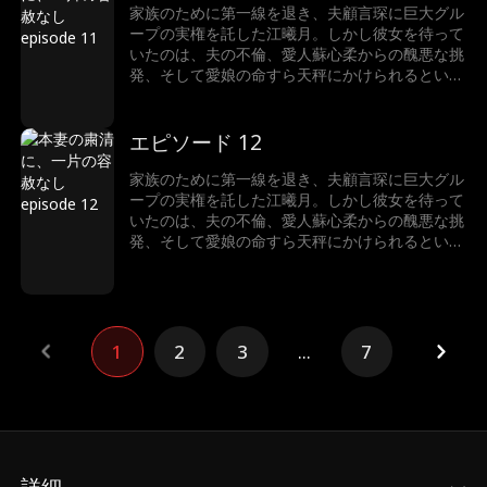
面、愛人の詐欺行為、さらには義母が仕組んだ偽
家族のために第一線を退き、夫顧言琛に巨大グル
装死という底知れぬ悪意までをも次々と暴き出し
ープの実権を託した江曦月。しかし彼女を待って
ていく。裏切り者たちを地獄の底へ突き落とし、
いたのは、夫の不倫、愛人蘇心柔からの醜悪な挑
すべてを取り戻した彼女。愛娘と共に歩む新たな
発、そして愛娘の命すら天秤にかけられるという
人生は、光に満ちていた……
残酷な裏切りだった。絶望の淵で冷徹に覚醒した
彼女は、夫の権限を即座に凍結し、絶対的な女王
としてビジネス界に舞い戻る。取締役会や社交界
エピソード 12
で巧妙な罠を張り巡らせ、夫の被った偽りの仮
面、愛人の詐欺行為、さらには義母が仕組んだ偽
家族のために第一線を退き、夫顧言琛に巨大グル
装死という底知れぬ悪意までをも次々と暴き出し
ープの実権を託した江曦月。しかし彼女を待って
ていく。裏切り者たちを地獄の底へ突き落とし、
いたのは、夫の不倫、愛人蘇心柔からの醜悪な挑
すべてを取り戻した彼女。愛娘と共に歩む新たな
発、そして愛娘の命すら天秤にかけられるという
人生は、光に満ちていた……
残酷な裏切りだった。絶望の淵で冷徹に覚醒した
彼女は、夫の権限を即座に凍結し、絶対的な女王
としてビジネス界に舞い戻る。取締役会や社交界
で巧妙な罠を張り巡らせ、夫の被った偽りの仮
面、愛人の詐欺行為、さらには義母が仕組んだ偽
1
2
3
...
7
装死という底知れぬ悪意までをも次々と暴き出し
ていく。裏切り者たちを地獄の底へ突き落とし、
すべてを取り戻した彼女。愛娘と共に歩む新たな
人生は、光に満ちていた……
詳細