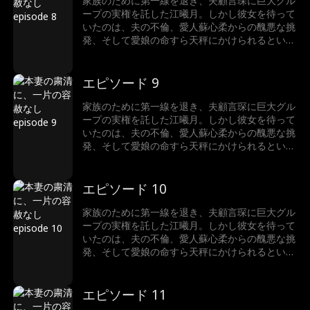
家族のために第一線を退き、夫顧言琛に巨大グル
装死という底知れぬ悪意までをも次々と暴き出し
ープの実権を託した江曦月。しかし彼女を待って
ていく。裏切り者たちを地獄の底へ突き落とし、
いたのは、夫の不倫、愛人蘇心柔からの醜悪な挑
すべてを取り戻した彼女。愛娘と共に歩む新たな
発、そして愛娘の命すら天秤にかけられるという
人生は、光に満ちていた……
残酷な裏切りだった。絶望の淵で冷徹に覚醒した
彼女は、夫の権限を即座に凍結し、絶対的な女王
としてビジネス界に舞い戻る。取締役会や社交界
エピソード 9
で巧妙な罠を張り巡らせ、夫の被った偽りの仮
面、愛人の詐欺行為、さらには義母が仕組んだ偽
家族のために第一線を退き、夫顧言琛に巨大グル
装死という底知れぬ悪意までをも次々と暴き出し
ープの実権を託した江曦月。しかし彼女を待って
ていく。裏切り者たちを地獄の底へ突き落とし、
いたのは、夫の不倫、愛人蘇心柔からの醜悪な挑
すべてを取り戻した彼女。愛娘と共に歩む新たな
発、そして愛娘の命すら天秤にかけられるという
人生は、光に満ちていた……
残酷な裏切りだった。絶望の淵で冷徹に覚醒した
彼女は、夫の権限を即座に凍結し、絶対的な女王
としてビジネス界に舞い戻る。取締役会や社交界
エピソード 10
で巧妙な罠を張り巡らせ、夫の被った偽りの仮
面、愛人の詐欺行為、さらには義母が仕組んだ偽
家族のために第一線を退き、夫顧言琛に巨大グル
装死という底知れぬ悪意までをも次々と暴き出し
ープの実権を託した江曦月。しかし彼女を待って
ていく。裏切り者たちを地獄の底へ突き落とし、
いたのは、夫の不倫、愛人蘇心柔からの醜悪な挑
すべてを取り戻した彼女。愛娘と共に歩む新たな
発、そして愛娘の命すら天秤にかけられるという
人生は、光に満ちていた……
残酷な裏切りだった。絶望の淵で冷徹に覚醒した
彼女は、夫の権限を即座に凍結し、絶対的な女王
としてビジネス界に舞い戻る。取締役会や社交界
エピソード 11
で巧妙な罠を張り巡らせ、夫の被った偽りの仮