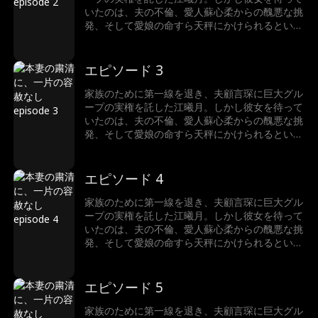
ていく。裏切り者たちを地獄の底へ突き落とし、
いたのは、夫の不倫、愛人蘇心柔からの醜悪な挑
すべてを取り戻した彼女。愛娘と共に歩む新たな
発、そして愛娘の命すら天秤にかけられるという
人生は、光に満ちていた……
残酷な裏切りだった。絶望の淵で冷徹に覚醒した
彼女は、夫の権限を即座に凍結し、絶対的な女王
としてビジネス界に舞い戻る。取締役会や社交界
エピソード 3
で巧妙な罠を張り巡らせ、夫の被った偽りの仮
面、愛人の詐欺行為、さらには義母が仕組んだ偽
家族のために第一線を退き、夫顧言琛に巨大グル
装死という底知れぬ悪意までをも次々と暴き出し
ープの実権を託した江曦月。しかし彼女を待って
ていく。裏切り者たちを地獄の底へ突き落とし、
いたのは、夫の不倫、愛人蘇心柔からの醜悪な挑
すべてを取り戻した彼女。愛娘と共に歩む新たな
発、そして愛娘の命すら天秤にかけられるという
人生は、光に満ちていた……
残酷な裏切りだった。絶望の淵で冷徹に覚醒した
彼女は、夫の権限を即座に凍結し、絶対的な女王
としてビジネス界に舞い戻る。取締役会や社交界
エピソード 4
で巧妙な罠を張り巡らせ、夫の被った偽りの仮
面、愛人の詐欺行為、さらには義母が仕組んだ偽
家族のために第一線を退き、夫顧言琛に巨大グル
装死という底知れぬ悪意までをも次々と暴き出し
ープの実権を託した江曦月。しかし彼女を待って
ていく。裏切り者たちを地獄の底へ突き落とし、
いたのは、夫の不倫、愛人蘇心柔からの醜悪な挑
すべてを取り戻した彼女。愛娘と共に歩む新たな
発、そして愛娘の命すら天秤にかけられるという
人生は、光に満ちていた……
残酷な裏切りだった。絶望の淵で冷徹に覚醒した
彼女は、夫の権限を即座に凍結し、絶対的な女王
としてビジネス界に舞い戻る。取締役会や社交界
エピソード 5
で巧妙な罠を張り巡らせ、夫の被った偽りの仮
面、愛人の詐欺行為、さらには義母が仕組んだ偽
家族のために第一線を退き、夫顧言琛に巨大グル