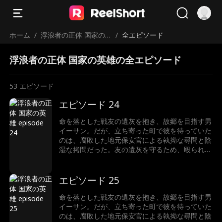
ホーム
/
浮浪者の正体 国家の
/
全エピソード
英雄
浮浪者の正体 国家の英雄の全エピソード
53
エピソード
エピソード 24
命を落とした戦友の遺灰を抱き、故郷を目指す男
イーサン。だが、立ち寄った町で彼を待っていた
のは、腐敗した地元保安官による執拗な尋問と陰
湿な拷問だった。友の遺灰を守るため、殴られて
も黙って虐げられる道を選んだイーサン。しか
し、悪逆非道な保安官が越えてはならない一線を
越え、あろうことか尊い遺灰を汚した瞬間――事
エピソード 25
態は予測不能の結末へと転がり出す。最悪の展開
を打ち破るように現れたのは、今やFBI長官とな
命を落とした戦友の遺灰を抱き、故郷を目指す男
ったかつての部下だった！なぜ国家権力のトップ
イーサン。だが、立ち寄った町で彼を待っていた
が、こんな田舎の警察署に？ そして、口を閉ざ
のは、腐敗した地元保安官による執拗な尋問と陰