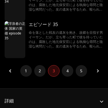
イーサン。だが、立ち寄った町で彼を待っていた
が、こんな田舎の警察署に？ そして、口を閉ざ
のは、腐敗した地元保安官による執拗な尋問と陰
し続けたイーサンの凄絶な過去とは…… 封印され
湿な拷問だった。友の遺灰を守るため、殴られて
たアメリカの誇りが、いま目を覚ます。
も黙って虐げられる道を選んだイーサン。しか
し、悪逆非道な保安官が越えてはならない一線を
越え、あろうことか尊い遺灰を汚した瞬間――事
エピソード 35
態は予測不能の結末へと転がり出す。最悪の展開
を打ち破るように現れたのは、今やFBI長官とな
命を落とした戦友の遺灰を抱き、故郷を目指す男
ったかつての部下だった！なぜ国家権力のトップ
イーサン。だが、立ち寄った町で彼を待っていた
が、こんな田舎の警察署に？ そして、口を閉ざ
のは、腐敗した地元保安官による執拗な尋問と陰
し続けたイーサンの凄絶な過去とは…… 封印され
湿な拷問だった。友の遺灰を守るため、殴られて
たアメリカの誇りが、いま目を覚ます。
も黙って虐げられる道を選んだイーサン。しか
し、悪逆非道な保安官が越えてはならない一線を
越え、あろうことか尊い遺灰を汚した瞬間――事
態は予測不能の結末へと転がり出す。最悪の展開
を打ち破るように現れたのは、今やFBI長官とな
1
2
3
4
5
ったかつての部下だった！なぜ国家権力のトップ
が、こんな田舎の警察署に？ そして、口を閉ざ
し続けたイーサンの凄絶な過去とは…… 封印され
たアメリカの誇りが、いま目を覚ます。
詳細