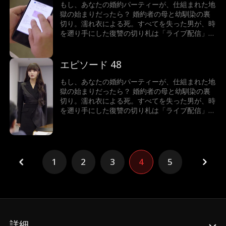
もし、あなたの婚約パーティーが、仕組まれた地
獄の始まりだったら？ 婚約者の母と幼馴染の裏
切り。濡れ衣による死。すべてを失った男が、時
を遡り手にした復讐の切り札は「ライブ配信」だ
った。配信が暴き出す真実は、単なる浮気では終
わらない。一家に隠された毒、消えた資産…真の
黒幕は、一体誰なのか？ 画面の向こうで、あな
エピソード 48
たは衝撃の結末を目撃する。
もし、あなたの婚約パーティーが、仕組まれた地
獄の始まりだったら？ 婚約者の母と幼馴染の裏
切り。濡れ衣による死。すべてを失った男が、時
を遡り手にした復讐の切り札は「ライブ配信」だ
った。配信が暴き出す真実は、単なる浮気では終
わらない。一家に隠された毒、消えた資産…真の
黒幕は、一体誰なのか？ 画面の向こうで、あな
たは衝撃の結末を目撃する。
1
2
3
4
5
詳細