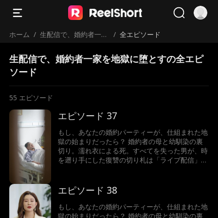
ホーム
/
生配信で、婚約者一家
/
全エピソード
を地獄に堕とす
生配信で、婚約者一家を地獄に堕とすの全エピ
ソード
55
エピソード
エピソード 37
もし、あなたの婚約パーティーが、仕組まれた地
獄の始まりだったら？ 婚約者の母と幼馴染の裏
切り。濡れ衣による死。すべてを失った男が、時
を遡り手にした復讐の切り札は「ライブ配信」だ
った。配信が暴き出す真実は、単なる浮気では終
わらない。一家に隠された毒、消えた資産…真の
黒幕は、一体誰なのか？ 画面の向こうで、あな
エピソード 38
たは衝撃の結末を目撃する。
もし、あなたの婚約パーティーが、仕組まれた地
獄の始まりだったら？ 婚約者の母と幼馴染の裏