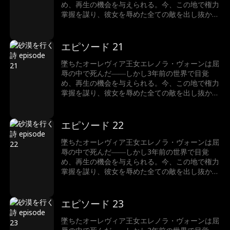
め、再生の機会を与えられる。今、この地で権力
掌握を謀り、彼女を辱めた全ての敵を出し抜かね
ばならない。だが権力と復讐という生死をかけた
ゲームで、最も危険な一手は、利用すると誓った
あの男に心を奪われることかもしれない。
エピソード 21
墜ちたオーレヴィア王女エレノラ・ヴォーンは屈
辱の中で死んだ――しかし3年前の世界で目覚
め、再生の機会を与えられる。今、この地で権力
掌握を謀り、彼女を辱めた全ての敵を出し抜かね
ばならない。だが権力と復讐という生死をかけた
ゲームで、最も危険な一手は、利用すると誓った
あの男に心を奪われることかもしれない。
エピソード 22
墜ちたオーレヴィア王女エレノラ・ヴォーンは屈
辱の中で死んだ――しかし3年前の世界で目覚
め、再生の機会を与えられる。今、この地で権力
掌握を謀り、彼女を辱めた全ての敵を出し抜かね
ばならない。だが権力と復讐という生死をかけた
ゲームで、最も危険な一手は、利用すると誓った
あの男に心を奪われることかもしれない。
エピソード 23
墜ちたオーレヴィア王女エレノラ・ヴォーンは屈