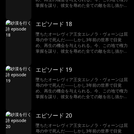
掌握を謀り、彼女を辱めた全ての敵を出し抜かね
ばならない。だが権力と復讐という生死をかけた
ゲームで、最も危険な一手は、利用すると誓った
あの男に心を奪われることかもしれない。
エピソード 18
墜ちたオーレヴィア王女エレノラ・ヴォーンは屈
辱の中で死んだ――しかし3年前の世界で目覚
め、再生の機会を与えられる。今、この地で権力
掌握を謀り、彼女を辱めた全ての敵を出し抜かね
ばならない。だが権力と復讐という生死をかけた
ゲームで、最も危険な一手は、利用すると誓った
あの男に心を奪われることかもしれない。
エピソード 19
墜ちたオーレヴィア王女エレノラ・ヴォーンは屈
辱の中で死んだ――しかし3年前の世界で目覚
め、再生の機会を与えられる。今、この地で権力
掌握を謀り、彼女を辱めた全ての敵を出し抜かね
ばならない。だが権力と復讐という生死をかけた
ゲームで、最も危険な一手は、利用すると誓った
あの男に心を奪われることかもしれない。
エピソード 20
墜ちたオーレヴィア王女エレノラ・ヴォーンは屈
辱の中で死んだ――しかし3年前の世界で目覚