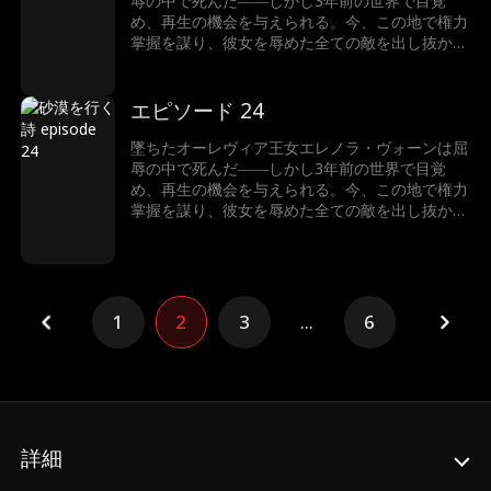
辱の中で死んだ――しかし3年前の世界で目覚
め、再生の機会を与えられる。今、この地で権力
掌握を謀り、彼女を辱めた全ての敵を出し抜かね
ばならない。だが権力と復讐という生死をかけた
ゲームで、最も危険な一手は、利用すると誓った
あの男に心を奪われることかもしれない。
エピソード 24
墜ちたオーレヴィア王女エレノラ・ヴォーンは屈
辱の中で死んだ――しかし3年前の世界で目覚
め、再生の機会を与えられる。今、この地で権力
掌握を謀り、彼女を辱めた全ての敵を出し抜かね
ばならない。だが権力と復讐という生死をかけた
ゲームで、最も危険な一手は、利用すると誓った
あの男に心を奪われることかもしれない。
1
2
3
...
6
詳細