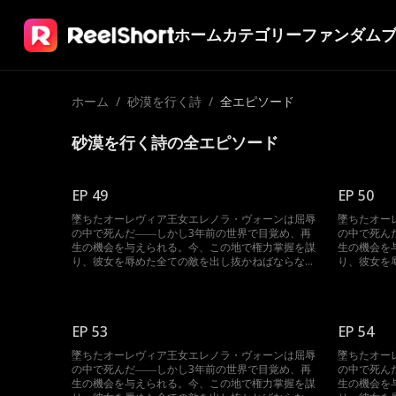
ホーム
カテゴリー
ファンダム
ホーム
/
砂漠を行く詩
/
全エピソード
砂漠を行く詩の全エピソード
EP 49
EP 50
墜ちたオーレヴィア王女エレノラ・ヴォーンは屈辱
墜ちたオー
の中で死んだ――しかし3年前の世界で目覚め、再
の中で死ん
生の機会を与えられる。今、この地で権力掌握を謀
生の機会を
り、彼女を辱めた全ての敵を出し抜かねばならな
り、彼女を
い。だが権力と復讐という生死をかけたゲームで、
い。だが権
最も危険な一手は、利用すると誓ったあの男に心を
最も危険な
奪われることかもしれない。
奪われるこ
EP 53
EP 54
墜ちたオーレヴィア王女エレノラ・ヴォーンは屈辱
墜ちたオー
の中で死んだ――しかし3年前の世界で目覚め、再
の中で死ん
生の機会を与えられる。今、この地で権力掌握を謀
生の機会を