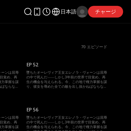
日本語
チャージ
70
エピソード
EP 52
ォーンは屈辱
墜ちたオーレヴィア王女エレノラ・ヴォーンは屈辱
で目覚め、再
の中で死んだ――しかし3年前の世界で目覚め、再
権力掌握を謀
生の機会を与えられる。今、この地で権力掌握を謀
ねばならな
り、彼女を辱めた全ての敵を出し抜かねばならな
たゲームで、
い。だが権力と復讐という生死をかけたゲームで、
あの男に心を
最も危険な一手は、利用すると誓ったあの男に心を
奪われることかもしれない。
EP 56
ォーンは屈辱
墜ちたオーレヴィア王女エレノラ・ヴォーンは屈辱
で目覚め、再
の中で死んだ――しかし3年前の世界で目覚め、再
権力掌握を謀
生の機会を与えられる。今、この地で権力掌握を謀