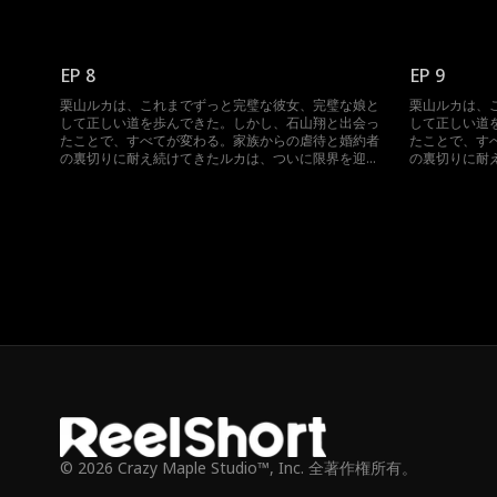
え、決意を固める。自分を傷つけた者たちに復讐する
え、決意を固
ため、ルカは思い切った一歩を踏み出す。婚約者の叔
ため、ルカは
父であり、石山家の後継者でもある翔を誘惑するの
父であり、石
だ…
だ…
EP 8
EP 9
栗山ルカは、これまでずっと完璧な彼女、完璧な娘と
栗山ルカは、
して正しい道を歩んできた。しかし、石山翔と出会っ
して正しい道
たことで、すべてが変わる。家族からの虐待と婚約者
たことで、す
の裏切りに耐え続けてきたルカは、ついに限界を迎
の裏切りに耐
え、決意を固める。自分を傷つけた者たちに復讐する
え、決意を固
ため、ルカは思い切った一歩を踏み出す。婚約者の叔
ため、ルカは
父であり、石山家の後継者でもある翔を誘惑するの
父であり、石
だ…
だ…
© 2026 Crazy Maple Studio™, Inc. 全著作権所有。