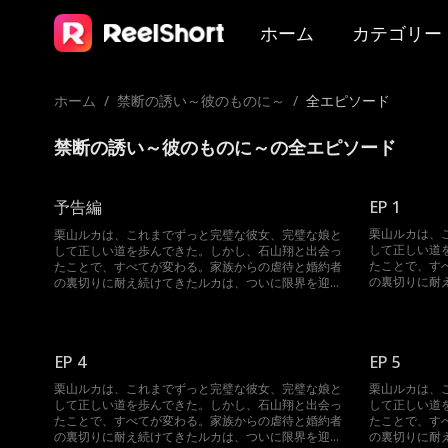
ホーム
カテゴリー
ホーム
/
禁断の誘い～彼のものに～
/
全エピソード
禁断の誘い～彼のものに～の全エピソード
予告編
EP 1
栗山ルカは、
栗山ルカは、これまでずっと完璧な彼女、完璧な娘と
して正しい道
して正しい道を歩んできた。しかし、石山翔と出会っ
たことで、す
たことで、すべてが変わる。家族からの虐待と婚約者
の裏切りに耐
の裏切りに耐え続けてきたルカは、ついに限界を迎
え、決意を固
え、決意を固める。自分を傷つけた者たちに復讐する
ため、ルカは
ため、ルカは思い切った一歩を踏み出す。婚約者の叔
父であり、石
父であり、石山家の後継者でもある翔を誘惑するの
だ…
だ…
EP 4
EP 5
栗山ルカは、これまでずっと完璧な彼女、完璧な娘と
栗山ルカは、
して正しい道を歩んできた。しかし、石山翔と出会っ
して正しい道
たことで、すべてが変わる。家族からの虐待と婚約者
たことで、す
の裏切りに耐え続けてきたルカは、ついに限界を迎
の裏切りに耐