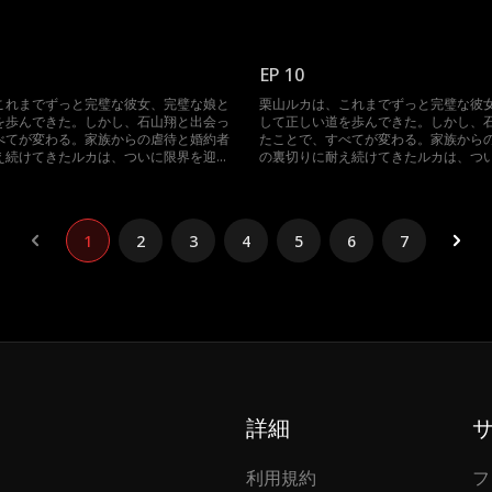
める。自分を傷つけた者たちに復讐する
え、決意を固める。自分を傷つけた者
思い切った一歩を踏み出す。婚約者の叔
ため、ルカは思い切った一歩を踏み出
山家の後継者でもある翔を誘惑するの
父であり、石山家の後継者でもある翔
だ…
EP 10
これまでずっと完璧な彼女、完璧な娘と
栗山ルカは、これまでずっと完璧な彼
を歩んできた。しかし、石山翔と出会っ
して正しい道を歩んできた。しかし、
べてが変わる。家族からの虐待と婚約者
たことで、すべてが変わる。家族から
え続けてきたルカは、ついに限界を迎
の裏切りに耐え続けてきたルカは、つ
める。自分を傷つけた者たちに復讐する
え、決意を固める。自分を傷つけた者
思い切った一歩を踏み出す。婚約者の叔
ため、ルカは思い切った一歩を踏み出
山家の後継者でもある翔を誘惑するの
父であり、石山家の後継者でもある翔
だ…
1
2
3
4
5
6
7
詳細
利用規約
フ