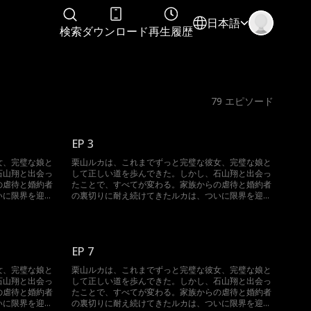
日本語
検索
ダウンロード
再生履歴
79
エピソード
EP 3
女、完璧な娘と
栗山ルカは、これまでずっと完璧な彼女、完璧な娘と
石山翔と出会っ
して正しい道を歩んできた。しかし、石山翔と出会っ
の虐待と婚約者
たことで、すべてが変わる。家族からの虐待と婚約者
いに限界を迎
の裏切りに耐え続けてきたルカは、ついに限界を迎
たちに復讐する
え、決意を固める。自分を傷つけた者たちに復讐する
す。婚約者の叔
ため、ルカは思い切った一歩を踏み出す。婚約者の叔
を誘惑するの
父であり、石山家の後継者でもある翔を誘惑するの
だ…
EP 7
女、完璧な娘と
栗山ルカは、これまでずっと完璧な彼女、完璧な娘と
石山翔と出会っ
して正しい道を歩んできた。しかし、石山翔と出会っ
の虐待と婚約者
たことで、すべてが変わる。家族からの虐待と婚約者
いに限界を迎
の裏切りに耐え続けてきたルカは、ついに限界を迎