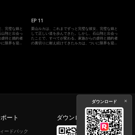
たちに復讐する
え、決意を固める。自分を傷つけた者たちに復讐する
す。婚約者の叔
ため、ルカは思い切った一歩を踏み出す。婚約者の叔
を誘惑するの
父であり、石山家の後継者でもある翔を誘惑するの
だ…
EP 11
女、完璧な娘と
栗山ルカは、これまでずっと完璧な彼女、完璧な娘と
石山翔と出会っ
して正しい道を歩んできた。しかし、石山翔と出会っ
の虐待と婚約者
たことで、すべてが変わる。家族からの虐待と婚約者
いに限界を迎
の裏切りに耐え続けてきたルカは、ついに限界を迎
たちに復讐する
え、決意を固める。自分を傷つけた者たちに復讐する
す。婚約者の叔
ため、ルカは思い切った一歩を踏み出す。婚約者の叔
を誘惑するの
父であり、石山家の後継者でもある翔を誘惑するの
だ…
ダウンロード
サポート
ダウンロード
ィードバック