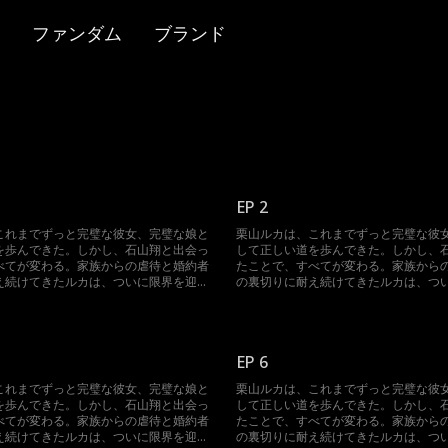
ファンダム
ブランド
EP 2
これまでずっと完璧な彼女、完璧な娘と
栗山ルカは、これまでずっと完璧な彼
を歩んできた。しかし、石山翔と出会っ
して正しい道を歩んできた。しかし、
べてが変わる。家族からの虐待と婚約者
たことで、すべてが変わる。家族から
え続けてきたルカは、ついに限界を迎
の裏切りに耐え続けてきたルカは、つ
める。自分を傷つけた者たちに復讐する
え、決意を固める。自分を傷つけた者
思い切った一歩を踏み出す。婚約者の叔
ため、ルカは思い切った一歩を踏み出
山家の後継者でもある翔を誘惑するの
父であり、石山家の後継者でもある翔
だ…
EP 6
これまでずっと完璧な彼女、完璧な娘と
栗山ルカは、これまでずっと完璧な彼
を歩んできた。しかし、石山翔と出会っ
して正しい道を歩んできた。しかし、
べてが変わる。家族からの虐待と婚約者
たことで、すべてが変わる。家族から
え続けてきたルカは、ついに限界を迎
の裏切りに耐え続けてきたルカは、つ