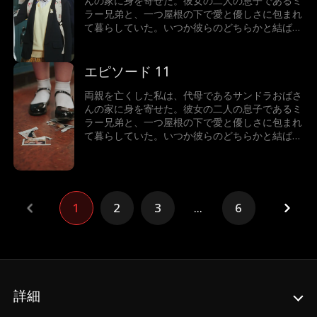
んの家に身を寄せた。彼女の二人の息子であるミ
ラー兄弟と、一つ屋根の下で愛と優しさに包まれ
て暮らしていた。いつか彼らのどちらかと結ばれ
るとさえ思っていた。しかし、メイドの娘ローラ
が引っ越して来たことで、すべてが変わった。最
愛のミラー兄弟は、私の心を粉々に打ち砕いた。
エピソード 11
そして私が家を出た後、二人は狂ったように私を
探し始めた。
両親を亡くした私は、代母であるサンドラおばさ
んの家に身を寄せた。彼女の二人の息子であるミ
ラー兄弟と、一つ屋根の下で愛と優しさに包まれ
て暮らしていた。いつか彼らのどちらかと結ばれ
るとさえ思っていた。しかし、メイドの娘ローラ
が引っ越して来たことで、すべてが変わった。最
愛のミラー兄弟は、私の心を粉々に打ち砕いた。
そして私が家を出た後、二人は狂ったように私を
探し始めた。
1
2
3
...
6
詳細