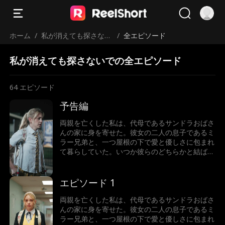
ホーム
/
私が消えても探さない
/
全エピソード
で
私が消えても探さないでの全エピソード
64
エピソード
予告編
両親を亡くした私は、代母であるサンドラおばさ
んの家に身を寄せた。彼女の二人の息子であるミ
ラー兄弟と、一つ屋根の下で愛と優しさに包まれ
て暮らしていた。いつか彼らのどちらかと結ばれ
るとさえ思っていた。しかし、メイドの娘ローラ
が引っ越して来たことで、すべてが変わった。最
愛のミラー兄弟は、私の心を粉々に打ち砕いた。
エピソード 1
そして私が家を出た後、二人は狂ったように私を
探し始めた。
両親を亡くした私は、代母であるサンドラおばさ
んの家に身を寄せた。彼女の二人の息子であるミ
ラー兄弟と、一つ屋根の下で愛と優しさに包まれ