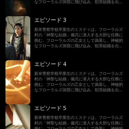
なフローラルズ洞窟に飛び込み、犯罪組織を出し
抜き、村長の人身売買の活動を暴き、妹のララや
他の囚われた人々を救出する。
エピソード 3
新米警察学校卒業生のミスティは、フローラルズ
村の「神聖な結婚」儀式に潜入する大胆な任務に
挑む。フローラルズの乙女として偽装し、神秘的
なフローラルズ洞窟に飛び込み、犯罪組織を出し
抜き、村長の人身売買の活動を暴き、妹のララや
他の囚われた人々を救出する。
エピソード 4
新米警察学校卒業生のミスティは、フローラルズ
村の「神聖な結婚」儀式に潜入する大胆な任務に
挑む。フローラルズの乙女として偽装し、神秘的
なフローラルズ洞窟に飛び込み、犯罪組織を出し
抜き、村長の人身売買の活動を暴き、妹のララや
他の囚われた人々を救出する。
エピソード 5
新米警察学校卒業生のミスティは、フローラルズ
村の「神聖な結婚」儀式に潜入する大胆な任務に
挑む。フローラルズの乙女として偽装し、神秘的