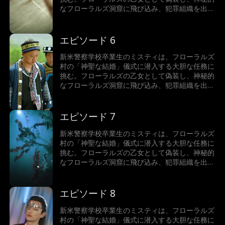
なフローラルズ洞窟に飛び込み、犯罪組織を出し
抜き、村長の人身売買の活動を暴き、妹のララや
他の囚われた人々を救出する。
エピソード 6
新米警察学校卒業生のミスティは、フローラルズ
村の「神聖な結婚」儀式に潜入する大胆な任務に
挑む。フローラルズの乙女として偽装し、神秘的
なフローラルズ洞窟に飛び込み、犯罪組織を出し
抜き、村長の人身売買の活動を暴き、妹のララや
他の囚われた人々を救出する。
エピソード 7
新米警察学校卒業生のミスティは、フローラルズ
村の「神聖な結婚」儀式に潜入する大胆な任務に
挑む。フローラルズの乙女として偽装し、神秘的
なフローラルズ洞窟に飛び込み、犯罪組織を出し
抜き、村長の人身売買の活動を暴き、妹のララや
他の囚われた人々を救出する。
エピソード 8
新米警察学校卒業生のミスティは、フローラルズ
村の「神聖な結婚」儀式に潜入する大胆な任務に