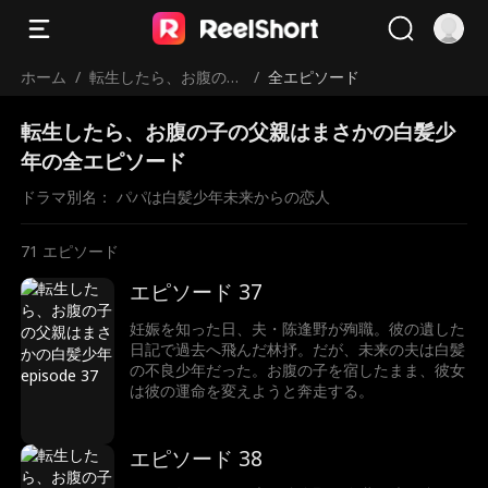
ホーム
/
転生したら、お腹の子
/
全エピソード
の父親はまさかの白髪
転生したら、お腹の子の父親はまさかの白髪少
少年
年の全エピソード
ドラマ別名： 
パパは白髪少年未来からの恋人
71
エピソード
エピソード 37
妊娠を知った日、夫・陈逢野が殉職。彼の遺した
日記で過去へ飛んだ林抒。だが、未来の夫は白髪
の不良少年だった。お腹の子を宿したまま、彼女
は彼の運命を変えようと奔走する。
エピソード 38