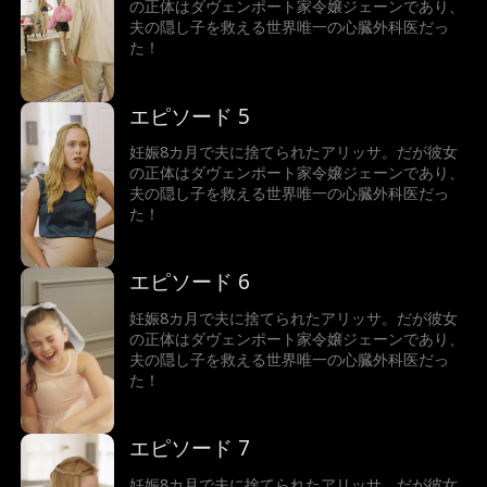
の正体はダヴェンポート家令嬢ジェーンであり、
夫の隠し子を救える世界唯一の心臓外科医だっ
た！
エピソード 5
妊娠8カ月で夫に捨てられたアリッサ。だが彼女
の正体はダヴェンポート家令嬢ジェーンであり、
夫の隠し子を救える世界唯一の心臓外科医だっ
た！
エピソード 6
妊娠8カ月で夫に捨てられたアリッサ。だが彼女
の正体はダヴェンポート家令嬢ジェーンであり、
夫の隠し子を救える世界唯一の心臓外科医だっ
た！
エピソード 7
妊娠8カ月で夫に捨てられたアリッサ。だが彼女