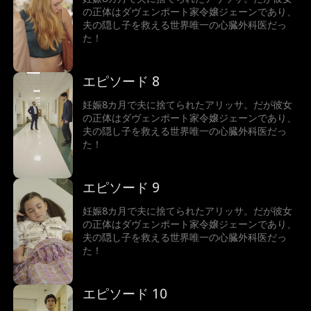
の正体はダヴェンポート家令嬢ジェーンであり、
夫の隠し子を救える世界唯一の心臓外科医だっ
た！
エピソード 8
妊娠8カ月で夫に捨てられたアリッサ。だが彼女
の正体はダヴェンポート家令嬢ジェーンであり、
夫の隠し子を救える世界唯一の心臓外科医だっ
た！
エピソード 9
妊娠8カ月で夫に捨てられたアリッサ。だが彼女
の正体はダヴェンポート家令嬢ジェーンであり、
夫の隠し子を救える世界唯一の心臓外科医だっ
た！
エピソード 10