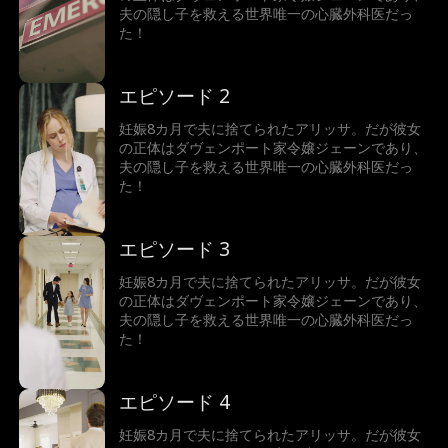
夫の隠し子を救える世界唯一の心臓外科医だっ
た！
エピソード 2
妊娠8カ月で夫に捨てられたアリッサ。だが彼女
の正体はダヴェンポート家令嬢ジェーンであり、
夫の隠し子を救える世界唯一の心臓外科医だっ
た！
エピソード 3
妊娠8カ月で夫に捨てられたアリッサ。だが彼女
の正体はダヴェンポート家令嬢ジェーンであり、
夫の隠し子を救える世界唯一の心臓外科医だっ
た！
エピソード 4
妊娠8カ月で夫に捨てられたアリッサ。だが彼女