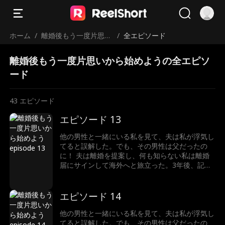
ホーム
/
離婚後もう一度片思い
/
全エピソード
から始めよう
離婚後もう一度片思いから始めようの全エピソ
ード
43
エピソード
エピソード 13
他の男性と一緒にいる私を見て、夫は私が浮気し
てると誤解した。でも、その男性は父だったの
に！ 夫は離婚を提案し、何も知らない私は離婚
届にサインして海外へと旅立った。3年後、記者
として帰国した私は、彼から常にターゲットにさ
れ、侮辱され続けてる。繰り返される彼の仕打ち
に、ついに私は完全に彼のことを諦めた。 そん
エピソード 14
な時、元夫はようやく真実を知り、深く後悔して
いた。 まったく、彼を許すべき？
他の男性と一緒にいる私を見て、夫は私が浮気し
てると誤解した。でも、その男性は父だったの