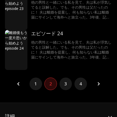
いた。 まったく、彼を許すべき？
他の男性と一緒にいる私を見て、夫は私が浮気し
てると誤解した。でも、その男性は父だったの
に！ 夫は離婚を提案し、何も知らない私は離婚
届にサインして海外へと旅立った。3年後、記者
として帰国した私は、彼から常にターゲットにさ
れ、侮辱され続けてる。繰り返される彼の仕打ち
に、ついに私は完全に彼のことを諦めた。 そん
エピソード 24
な時、元夫はようやく真実を知り、深く後悔して
いた。 まったく、彼を許すべき？
他の男性と一緒にいる私を見て、夫は私が浮気し
てると誤解した。でも、その男性は父だったの
に！ 夫は離婚を提案し、何も知らない私は離婚
届にサインして海外へと旅立った。3年後、記者
として帰国した私は、彼から常にターゲットにさ
れ、侮辱され続けてる。繰り返される彼の仕打ち
に、ついに私は完全に彼のことを諦めた。 そん
な時、元夫はようやく真実を知り、深く後悔して
いた。 まったく、彼を許すべき？
1
2
3
4
詳細