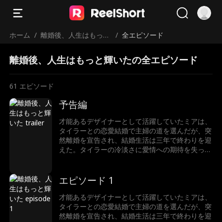
ホーム
/
離婚後、人生はもっと
/
全エピソード
輝いた
離婚後、人生はもっと輝いたの全エピソード
61
エピソード
予告編
才能あるデザイナーとして活躍していたミアは、
タイラーとの恋愛結婚で主婦の道を選んだが、突
然離婚を宣告され、結婚生活は三年で終わりを迎
えた。タイラーの冷淡さに愛情への期待を失った
ミアは、かつてのキャリアを取り戻そうと仕事に
復帰する。だが、仕事への情熱はミアを再び輝か
せ、自分の本心に気づいたタイラーとの愛を再燃
エピソード 1
させるのだった…
才能あるデザイナーとして活躍していたミアは、
タイラーとの恋愛結婚で主婦の道を選んだが、突
然離婚を宣告され、結婚生活は三年で終わりを迎