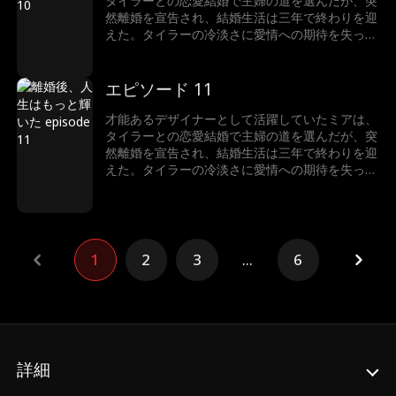
タイラーとの恋愛結婚で主婦の道を選んだが、突
然離婚を宣告され、結婚生活は三年で終わりを迎
えた。タイラーの冷淡さに愛情への期待を失った
ミアは、かつてのキャリアを取り戻そうと仕事に
復帰する。だが、仕事への情熱はミアを再び輝か
せ、自分の本心に気づいたタイラーとの愛を再燃
エピソード 11
させるのだった…
才能あるデザイナーとして活躍していたミアは、
タイラーとの恋愛結婚で主婦の道を選んだが、突
然離婚を宣告され、結婚生活は三年で終わりを迎
えた。タイラーの冷淡さに愛情への期待を失った
ミアは、かつてのキャリアを取り戻そうと仕事に
復帰する。だが、仕事への情熱はミアを再び輝か
せ、自分の本心に気づいたタイラーとの愛を再燃
させるのだった…
1
2
3
...
6
詳細