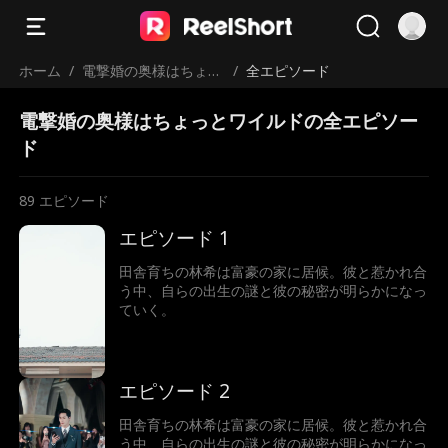
ホーム
/
電撃婚の奥様はちょっ
/
全エピソード
とワイルド
電撃婚の奥様はちょっとワイルドの全エピソー
ド
89
エピソード
エピソード 1
田舎育ちの林希は富豪の家に居候。彼と惹かれ合
う中、自らの出生の謎と彼の秘密が明らかになっ
ていく。
エピソード 2
田舎育ちの林希は富豪の家に居候。彼と惹かれ合
う中、自らの出生の謎と彼の秘密が明らかになっ