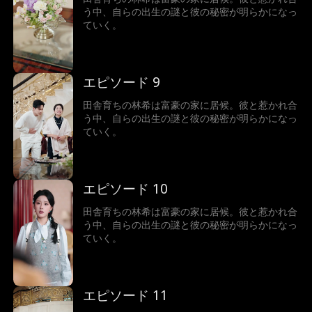
う中、自らの出生の謎と彼の秘密が明らかになっ
ていく。
エピソード 9
田舎育ちの林希は富豪の家に居候。彼と惹かれ合
う中、自らの出生の謎と彼の秘密が明らかになっ
ていく。
エピソード 10
田舎育ちの林希は富豪の家に居候。彼と惹かれ合
う中、自らの出生の謎と彼の秘密が明らかになっ
ていく。
エピソード 11