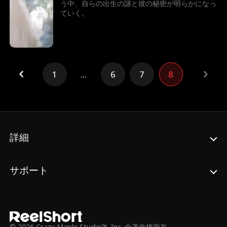
う中、自らの出生の謎と彼の秘密が明らかになっ
ていく。
1
...
6
7
8
詳細
サポート
© 2026 Crazy Maple Studio™, Inc. 全著作権所有。