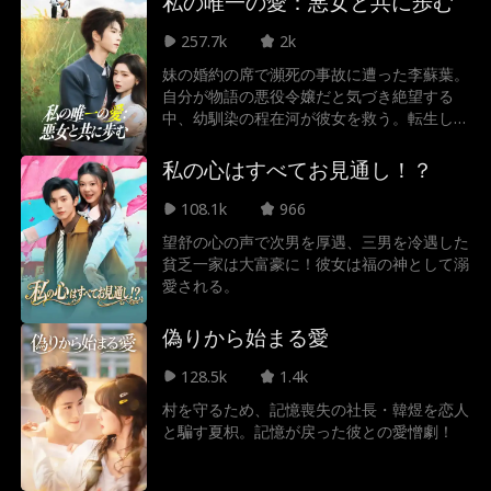
私の唯一の愛：悪女と共に歩む
の味方なのか、それとも――
よう彼に取引を持ちかける。だが、目の前の
冷酷な彼もまた前世の記憶を持っていたとは
257.7k
2k
知る由もなかった。
妹の婚約の席で瀕死の事故に遭った李蘇葉。
自分が物語の悪役令嬢だと気づき絶望する
中、幼馴染の程在河が彼女を救う。転生した
彼女は運命に抗い、裏切り者に痛快な復讐を
果たす！生死を超えた究極の愛と、悪役令嬢
私の心はすべてお見通し！？
の華麗なる逆転劇！運命を覆し、唯一無二の
幼馴染と紡ぐ極上の復讐ラブストーリー！
108.1k
966
望舒の心の声で次男を厚遇、三男を冷遇した
貧乏一家は大富豪に！彼女は福の神として溺
愛される。
偽りから始まる愛
128.5k
1.4k
村を守るため、記憶喪失の社長・韓煜を恋人
と騙す夏枳。記憶が戻った彼との愛憎劇！