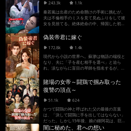
243.3k
1.1k
秦若嵐は出産のため命懸けの手術に挑むが、
夫は不倫相手のミスを見て見ぬふりをして彼
女を見捨てる。絶体絶命の中、帰国した初恋
の天才心臓外科医が彼女を救う。真実が暴か
れ、裏切った夫は全てを失い、彼女は新しい
偽装帝君に嫁ぐ
人生と愛を手に入れる。
172.8k
1.4k
現代から小説の世界へ。蘇渺は物語の端役と
なり、夫に「子を産む相手を選べ」と迫ら
れ、涙ながらに盲目の琴師を指名するが、彼
の正体は冷酷な暴君・蕭烬。 香囊を手がか
りに帝王の寵愛を利用し、虐げる夫へ復讐し
賭場の女帝～闘鶏で掴み取った
悲恋エンドを覆す。だが、氷の太子の視線が
復讐の頂点～
次第に熱を帯び、先に堕ちたのは誰なのか。
51.1k
624
かつて闘鶏の神と呼ばれた父の最後の言葉
は、「決して闘鶏に手を出してはならない」
だった。しかし15年後、娘の鍾阿花は、巨
額の借金を作ったギャンブル狂のダメ夫を救
闇に秘めた、君への想い