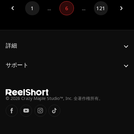
彼女に向かって走ってきて、それぞれが彼女
1
...
6
...
121
の婚約者だと主張する！
詳細
サポート
© 2026 Crazy Maple Studio™, Inc. 全著作権所有。