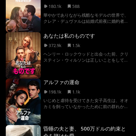
180.1k
588
華やかでありながら残酷なモデルの世界で、
クレア・デュヴァルは結婚式前夜に婚約者の
裏切りを発見する。政略結婚のために大御所
クリスチャン・クロスとチームを組み、一か
あなたは私のものです
八かのファッション業界を背景に、愛、欺
瞞、そして正義への欲求を乗り越えながら、
372.9k
1.5k
彼女は自分の人生とキャリアを取り戻す旅に
ヘンリー・ロックウッドと出会った前、クリ
乗り出す。
スティン・ウィルソンは正しいことをしてい
た。しかしここ数年間、完璧な彼女として婚
約者に浮気をされたり、すてきな娘として家
族にののしられたりしている。これらのこと
アルファの運命
にクリスティンはもううんざりしている！自
分を不当に扱った人々に復讐するために、彼
198.1k
1.1k
女は大胆な行動をとってしまった。ロックウ
いじめと虐待を受けてきた女子高生は、オオ
ッド家の財産の相続人兼浮気をした婚約者の
カミを飼っていなかったために前の群れから
おじさんのヘンリーを誘惑することにした…
追放されてしまいます。新しい群れに入る
と、彼女は勇敢な男に出会い、彼女に恋をし
ます。ただし、この男は彼女の上司であるア
昏睡の夫と妻、 500万ドルの約束と
ルファであり、彼女の死を望んでいる一人の
命を賭けた愛