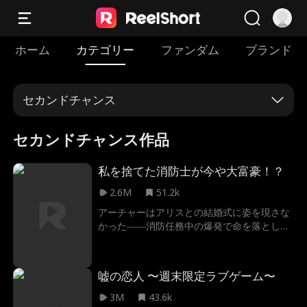
ホーム
カテゴリー
ファンダム
ブランド
セカンドチャンス
セカンドチャンス作品
私を捨てた消防士が今や大富豪！？
2.6M
51.2k
アーチャーはアリスとの結婚式に姿を現さな
かった――消防任務中の爆発で命を落とした
という噂が流れる。悲しみに暮れるアリスを
よそに、欲深い両親は彼女を嫌な男フィリッ
プに嫁がせようとする。新たな結婚式の日、
嘘の恋人 〜週末限定ラブゲーム〜
アリスはついにアーチャーと再会するが、彼
は別の女性と婚約していた――。
3M
43.6k