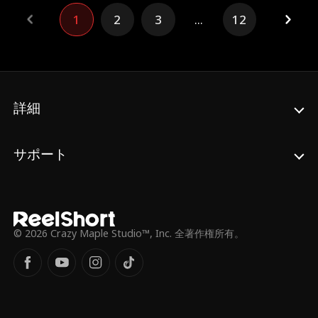
ではない」と言い張りながらも、「敵が君を
1
2
3
...
12
狙っている」と、同居を強く迫ってくる。心
を壊したはずの男が、今度は命の守り手？だ
が彼の態度はどこか人間離れしていて……。
再び彼を信じてもいいのか、それとも——彼
が隠しているのは“仮面”だけではないのか。
詳細
サポート
© 2026 Crazy Maple Studio™, Inc. 全著作権所有。