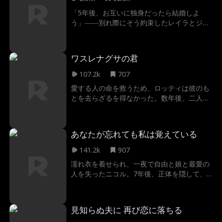
し合うチャンスは訪れるのか。
「5年後、お互いに独身だったら結婚しよ
う」――別れ際にそう約束したレイラとジョ
シュア。5年後、世界的シェフとして成功し
たジョシュアが、突然レイラの職場に料理長
として現れる。彼は約束を果たそうとする
ワスレナグサの君
が、レイラは体調への不安から「婚約してい
る」と嘘をついてしまう。偽りの言葉、忘れ
107.2k
707
られない想い。再び惹かれ合う二人の心は、
愛する人の命を救うため、ロッティは彼のも
時を越えて繋がるのか――。
とを去らざるを得なかった。数年後、二人は
再会するが、彼はすでに莫大な資産を持つ敏
腕弁護士となっていた。しかしそれだけでは
なく、彼はロッティに対して冷酷な復讐心を
あなたが忘れても私は覚えている
抱いていた……なぜなら、かつて彼を救うた
めに、自らの手で彼を刺したのが、ロッティ
141.2k
907
だったからだ。
濡れ衣を着せられ、一夜で自由と娘と最愛の
人を失ったニコル。7年後、正体を隠して、
かつて自分を破滅に追いやった家にシッター
として戻る。元婚約者のイーサンは彼女だと
知らないまま惹かれていく。忘れられた記憶
見知らぬ夫に 再び恋に落ちる
と奪われた娘ライラが、二人を再び結びつけ