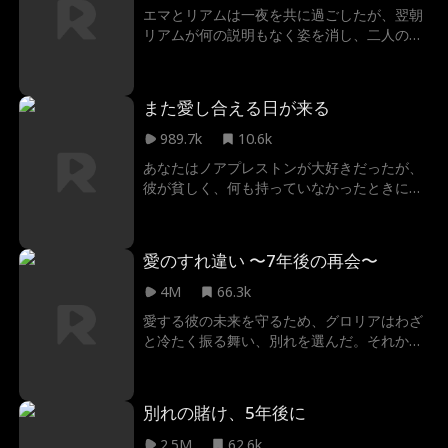
エマとリアムは一夜を共に過ごしたが、翌朝
リアムが何の説明もなく姿を消し、二人の関
係は突然終わりを迎えた。それから半年後、
エマの妹の結婚式で二人は再会した時、リア
ムは新郎の付添人だった。解決されない感情
また愛し合える日が来る
が再び押し寄せる中、エマは元カレを遠ざけ
るために、週末だけリアムと偽りの恋人関係
989.7k
10.6k
を演じることを決める。
あなたはノアプレストンが大好きだったが、
彼が貧しく、何も持っていなかったときに、
彼と別れた。5年後、彼は億万長者となり、
あなたの会社を買収し、あなたの人生を生き
地獄に陥れようとしている。別れた本当の理
愛のすれ違い 〜7年後の再会〜
由を彼に話すのか、それとも恋のやり直しは
もう遅い？
4M
66.3k
愛する彼の未来を守るため、グロリアはわざ
と冷たく振る舞い、別れを選んだ。それから
七年、政略結婚を強いられた彼女の前に現れ
た婚約者の叔父は、かつての恋人であり、今
や成功を手にした男性だった。再び交差する
別れの賭け、5年後に
視線、蘇る想い、そして明かされていく誤解
と真実。すれ違い続けた二人に、もう一度愛
2.5M
62.6k