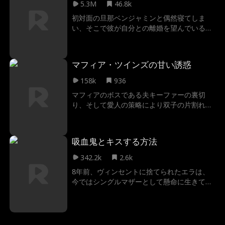
ようとする。彼の頭は思い出せないが、心は
5.3M
46.8k
忘れていない愛の物語。
初対面の旦那ベンジャミンと偶然寝てしま
い、そこで彼が自分との離婚を望んでいるこ
とを知る。逃げようとしたが、お金に困って
いるスタジオに、たまたまベンジャミンから
新居改修依頼が来て、逃げることを断念。正
マフィア・ツインズの甘い誘惑
体を隠しながら仕事をしていく中で、お互い
惹かれていくのである。
158k
936
マフィアのボスである夫キーファーの裏切
り、そして愛人の策略により双子の片割れを
失ったジェネシス。絶望の中、夫を警察に売
り、身重の体で姿を消した。それから7年。
運命のいたずらか、彼女は路上でキーファー
吸血鬼とキスする方法
と再会してしまう。「殺される」――復讐を
恐れる彼女を、彼は強引に連れ去った。だ
342.2k
2.6k
が、そこで待っていたのは衝撃の真実。7年
8年前、ヴィンセントに捨てられたエラは、
前の悲劇はすべて誤解だったのだ。冷酷非道
今ではシングルマザーとして懸命に生きてい
なはずのマフィアのボスが、ただ一つ渇望し
た。そんなある日、彼女は屋上から突き落と
ていたもの…それは、ジェネシスの愛を取り
され、仮面をつけた“空飛ぶ男”に救われる。
戻すことだけだった。
意識を取り戻すと、そばにいたのはかつての
恋人・ヴィンセント。彼は「自分は仮面の男