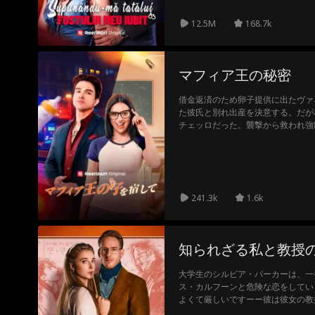
12.5M
168.7k
マフィア王の秘密
借金返済のため卵子提供に出たヴァ
た彼氏と別れ出産を決意する。だが
チェッロだった。襲撃から救われ強
は、敵や家族から守る彼に惹かれて
で殺戮も厭わない男。ヴァネッサは
して彼を受け入れるのか？
241.3k
1.6k
知られざる私と教授
大学生のシルビア・パーカーは、一
ス・カルフーンと危険な恋をしてい
よくて厳しいですーー彼は彼女の教
る家庭で生き延びるためにもがいた