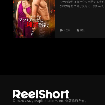
ッサの覚悟は裏社会を支配する冷酷
な権力を持つ男が見せる、抗いがた
ことは破滅か、それとも愛か。禁断
4.2M
92k
© 2026 Crazy Maple Studio™, Inc. 全著作権所有。