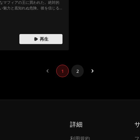
なマフィアの王に買われた。絶対的
い魅力と底知れぬ危険。彼を信じる
の取引が運命を狂わせていく。
再生
1
2
詳細
利用規約
フ