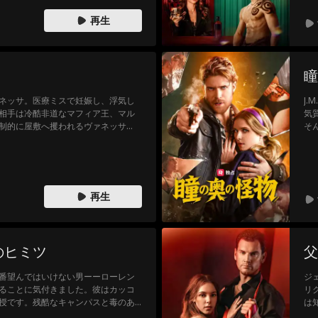
再生
瞳
ネッサ。医療ミスで妊娠し、浮気し
J
相手は冷酷非道なマフィア王、マル
気
制的に屋敷へ攫われるヴァネッサ
そ
いくが…マルチェッロはプレイボーイ
り
マフィア帝国の女王となり、伴侶と
警
奇
挑
裏
再生
る
のヒミツ
父
番望んではいけない男ーーローレン
ジ
ることに気付きました。彼はカッコ
リ
授です。残酷なキャンパスと毒のあ
は
シルビアは、自分のヒーローが冷酷
覚