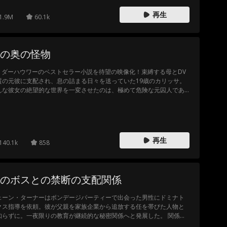
再生
1.9M
60.1k
の奥の怪物
.M. ダーハウワーのベストセラー小説を待望の映像化！束縛する母とDV
質の元彼に支配され、息の詰まる日々を送っていた19歳のカリッサ。
んな彼女の絶望的な世界を一変させたのは、極めて危険な元囚人であ
、マフィアのボス、ナズ・ヴィターレだった。誰もが「近づくな」と
告する男。しかし、その危険な香りこそが彼女の本能を揺さぶる。好
心と欲望のままに、「私をあなたのものにして」と大胆なキスで彼を
発するカリッサ。それは破滅への入り口か、それとも真実の愛か――
社会に生きる怪物を愛してしまった彼女に、果たして生き残る道はあ
再生
140.1k
858
のか？
のボスとの禁断の支配関係
ェーン・ターナーはボンデージパーティーで出会った男性にドミナト
クス指導を依頼。彼が父親を家族企業から追放する任を帯びた人物と
知らずに。一夜限りの教育が継続的な秘密関係へと発展した。 関係発
のリスクを抱えながらも、ジェーンの映画撮影での成功はドムの指導