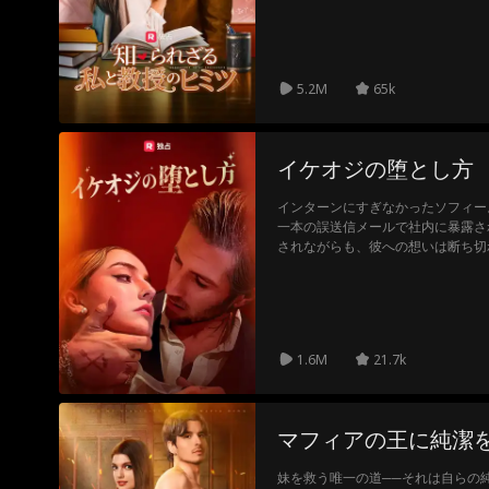
で厳しく、セクシーなカルフーン教
人の絆が深まるにつれて、禁断のロ
されてしまいます…
5.2M
65k
イケオジの堕とし方
インターンにすぎなかったソフィー
一本の誤送信メールで社内に暴露さ
されながらも、彼への想いは断ち切
矢先、彼女を危険から救ったのは、
こうして始まった、予期せぬ同居生
へと変わっていく。 彼は、親友の
い男。 この誘惑は、計画にはなか
1.6M
21.7k
マフィアの王に純潔
妹を救う唯一の道──それは自らの