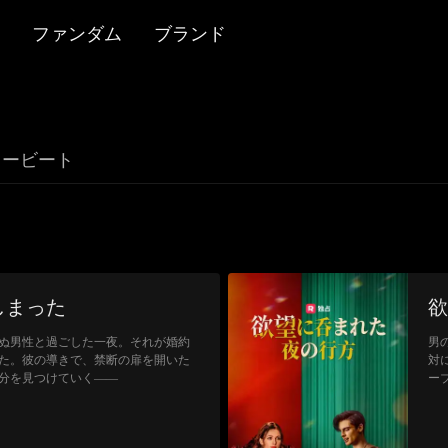
ファンダム
ブランド
リービート
しまった
欲
ぬ男性と過ごした一夜。それが婚約
男
た。彼の導きで、禁断の扉を開いた
対
分を見つけていく――
ー
の
ち
達