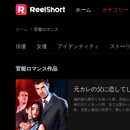
ホーム
カテゴリー
ホーム
/
官能ロマンス
俳優
女優
アイデンティティ
ストー
官能ロマンス作品
元カレの父に恋して
婚約者の裏切りを知った夜、見知ら
者の父だと知った時、全ては変わっ
私。支配と服従の世界で、新しい自