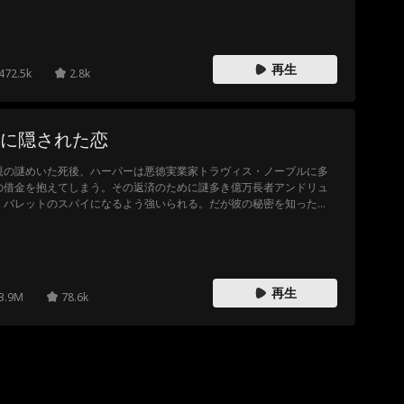
賜物だった。しかし、亡き母イングリッド・ハートに関する脅迫メッ
ージが届き始めると、ドムは彼女を守る決意を固める。果たして二人
どんな結末を迎えるのか？
再生
472.5k
2.8k
に隠された恋
親の謎めいた死後、ハーパーは悪徳実業家トラヴィス・ノーブルに多
の借金を抱えてしまう。その返済のために謎多き億万長者アンドリュ
・バレットのスパイになるよう強いられる。だが彼の秘密を知った
、すべてが変わる――アンドリューの正体は、地下格闘のファイター
った。彼は一緒に戦ってトラヴィスを倒そうと彼女を説得する。互い
抱える過去、燃え上がる感情、そして何より、愛のために戦う覚悟。
人が踏み込んだのは、想像を超えた闘いの世界だった――。
再生
3.9M
78.6k