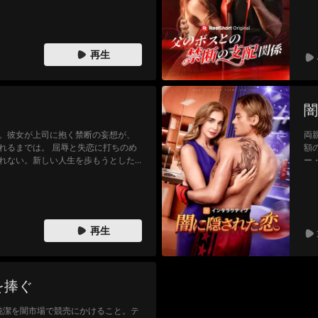
授だとは思いもしませんでした。二
の
マンスが開花し、バレると全てが壊
セ
は
再生
闇
。彼女が上司に抱く禁断の妄想が、
両
れるまでは。 屈辱と失恋に打ちのめ
額
れない。新しい人生を歩もうとした
ー
皮肉にもその上司ジェシーだった。
時
活。 深夜の視線が、甘く危険な秘密
だ
父親。 彼女は、決して求めてはいけな
に
ったはずなのに。
二
再生
を捧ぐ
純潔を闇市場で競売にかけること。テ