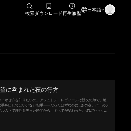
日本語
検索
ダウンロード
再生履歴
望に呑まれた夜の行方
のイかせ方を知りたいの。アシュトン・レヴィーンは親友の弟で、絶
に手を出してはいけない相手――だったはずなのに…あの夜、バーのテ
ブルの下で理性を失った瞬間から、すべてが変わった。彼に“セックス
先生”を頼むルールはシンプル。キスしない。セックスしない。恋に落
ない。でも、レッスンをするたびに、体が素直になっていく。「友
」だけじゃ、もう足りない。彼との“すべて”を望むのは、欲張りすぎ？