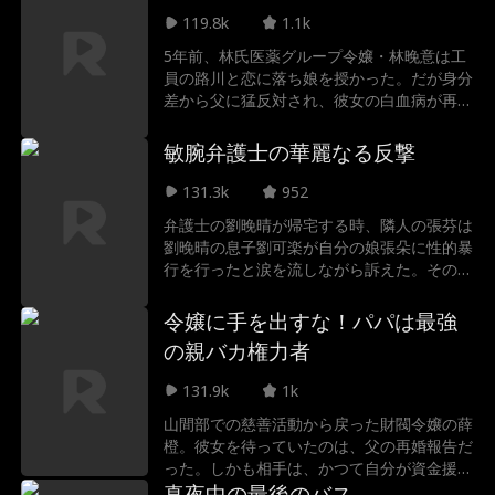
棒扱いされ、実母は世間体を気にして時茵を
足手まといになることを恐れ、自ら命を絶っ
119.8k
1.1k
ただの養女と偽ったのだ。血の繋がりへの淡
てしまう。残された妻女に追い打ちをかける
い期待は、無残にも打ち砕かれた。濡れ衣を
5年前、林氏医薬グループ令嬢・林晚意は工
ように、市場の悪徳管理者趙殿東の魔の手が
着せられ、無情にも屋敷から追い出されそう
員の路川と恋に落ち娘を授かった。だが身分
迫る。絶体絶命の窮地、娘のSOSで駆けつけ
になった絶体絶命の瞬間――現れたのは、誰
差から父に猛反対され、彼女の白血病が再
たのは何剣鋒だった。亡き友の妻女を救い出
よりも見下されていた出稼ぎ労働者の夫だっ
発。父は移植を盾に路川に別れを強要。妻の
した何剣鋒だが、それは恐るべき闇への入り
た。
命を救うため、路川は断腸の思いで身を引い
敏腕弁護士の華麗なる反撃
口に過ぎなかった。趙殿東の兄趙殿臣は、街
た。
を裏で牛耳る巨大企業の総裁であり、その背
131.3k
952
後には政財界に絶大な影響力を持つ馮旦那が
控えていたのだ。趙兄弟の販路を完全に絶
弁護士の劉晚晴が帰宅する時、隣人の張芬は
ち、何剣鋒を屈服させるべく、馮旦那をも同
劉晚晴の息子劉可楽が自分の娘張朵に性的暴
席させた罠の宴へと彼を呼び出す。徹底的な
行を行ったと涙を流しながら訴えた。その瞬
屈辱を味わわされる何剣鋒。しかし、彼は戦
間、劉晚晴は世論の矢面に立たされた。周り
友の未亡人を守るため、どんな理不尽にも耐
の非難を受けながら、冷静に息子を人前に出
令嬢に手を出すな！パパは最強
え抜いてみせる。その揺るぎない覚悟は、静
した劉晚晴に、人々は騒然となる。噂の内容
の親バカ権力者
かに傍観していた馮老爺の心を密かに動かし
がエスカレートしていく中、劉晚晴段々気づ
ていた。市場の仲間たちに助けられ、なんと
く。これは単なる近隣トラブルではなく、巧
131.9k
1k
か息を吹き返しつつあった何剣鋒たちの前
妙に仕組まれた罠であり、自分自身が狙われ
に、再び趙兄弟が立ちはだかる。退役軍人を
山間部での慈善活動から戻った財閥令嬢の薛
た獲物であることを。迫りくる陰謀に対し、
ゴミのように侮辱し、彼らを完全に潰そうと
橙。彼女を待っていたのは、父の再婚報告だ
劉晚晴は抵抗できないフリをして、それより
する趙兄弟。だが彼らは知らなかった。通り
った。しかも相手は、かつて自分が資金援助
大きな策を練り始めた。
の向こうに停まる黒塗りの車の中から、あの
していた貧しい学生、翟嬌。清楚な仮面の下
真夜中の最後のバス