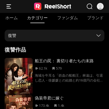
ホーム
カテゴリー
ファンダム
ブランド
復讐
復讐作品
船王の罠： 裏切り者たちの末路
62.1k
579
海城を牛耳る「鉄血の船舶王」林遠は、引退
し恋人・徐媛媛との結婚と約16億円の会社譲
渡を決意。だが彼女は愛人と共謀し、林遠の
毒殺と財産奪取を企てていた。全てを見抜い
た林遠は結婚式で二人の不貞を公開処刑し、
偽装帝君に嫁ぐ
巧妙な策で約38億円の負債を負わせる。裏切
り者たちを破滅へ追い込む壮絶な復讐劇。
173.4k
1.4k