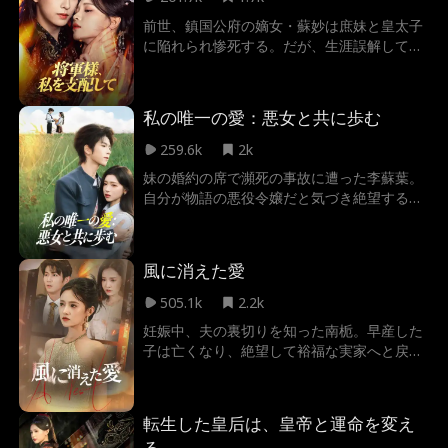
嫌がらせをしていたが……驚くべきことに、
前世、鎮国公府の嫡女・蘇妙は庶妹と皇太子
妻と義母はそんな彼を見捨てることなく、ど
に陥れられ惨死する。だが、生涯誤解してい
こまでも優しく包み込んでいたのだ。仙道を
た軍神・秦宴が彼女を守って戦死し、激しく
求め、千年の孤独を生きてきた軒轅鏡。彼が
後悔する。運命の夜に転生した彼女は復讐の
生まれて初めて触れた家族の温もり。その無
ため、権力奪取を助ける代わりに家族を護る
償の愛に激しく心を揺さぶられた彼は誓う。
私の唯一の愛：悪女と共に歩む
よう彼に取引を持ちかける。だが、目の前の
この恩、単なる金や名誉で返してなるもの
冷酷な彼もまた前世の記憶を持っていたとは
259.6k
2k
か。「そうだ、俺が家族全員を仙界へ引き上
知る由もなかった。
げてやる！」
妹の婚約の席で瀕死の事故に遭った李蘇葉。
自分が物語の悪役令嬢だと気づき絶望する
中、幼馴染の程在河が彼女を救う。転生した
彼女は運命に抗い、裏切り者に痛快な復讐を
果たす！生死を超えた究極の愛と、悪役令嬢
風に消えた愛
の華麗なる逆転劇！運命を覆し、唯一無二の
幼馴染と紡ぐ極上の復讐ラブストーリー！
505.1k
2.2k
妊娠中、夫の裏切りを知った南栀。早産した
子は亡くなり、絶望して裕福な実家へと戻
る。
転生した皇后は、皇帝と運命を変え
る