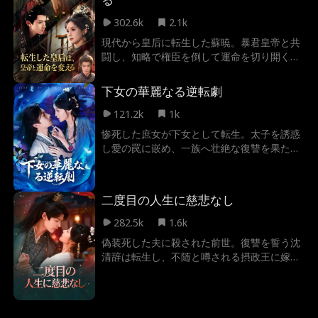
302.6k
2.1k
現代から皇后に転生した蘇暁。暴君皇帝と共
闘し、知略で権臣を倒して運命を切り開く愛
の物語。
下女の華麗なる逆転劇
121.2k
1k
惨死した庶女が下女として転生。太子を誘惑
し愛の罠に嵌め、一族へ壮絶な復讐を果たす
逆転劇。
二度目の人生に慈悲なし
282.5k
1.6k
偽装死した夫に殺された前世。復讐を誓う沈
清辞は転生し、不随と噂される摂政王に嫁ぐ
道を選ぶ。