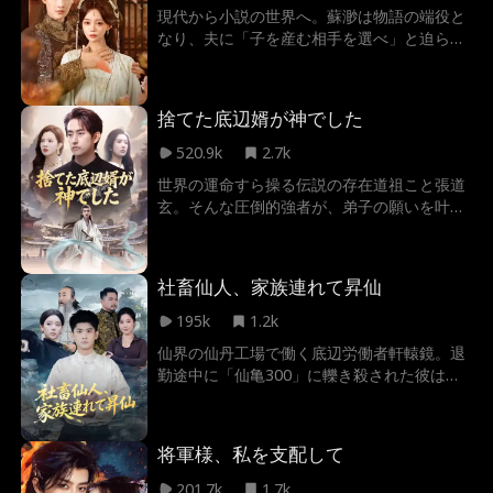
現代から小説の世界へ。蘇渺は物語の端役と
なり、夫に「子を産む相手を選べ」と迫ら
れ、涙ながらに盲目の琴師を指名するが、彼
の正体は冷酷な暴君・蕭烬。 香囊を手がかり
に帝王の寵愛を利用し、虐げる夫へ復讐し悲
捨てた底辺婿が神でした
恋エンドを覆す。だが、氷の太子の視線が次
第に熱を帯び、先に堕ちたのは誰なのか。
520.9k
2.7k
世界の運命すら操る伝説の存在道祖こと張道
玄。そんな圧倒的強者が、弟子の願いを叶え
るためだけに選んだのは、なんとポンコツ入
り婿として南家の厄よけになることだった！
3年もの間、冷酷な妻や傲慢な親族から見下
社畜仙人、家族連れて昇仙
され、家政婦としてこき使われる日々。しか
し約束の期限が過ぎ、彼が無言で去った瞬
195k
1.2k
間……南家の無敵の幸運は終わりを告げる。
仙界の仙丹工場で働く底辺労働者軒轅鏡。退
次々と降りかかる絶望的な不運に、ついに自
勤途中に「仙亀300」に轢き殺された彼は、
身の愚かさを知った元妻が泣きついてくる
奇しくも人間界で同じく交通事故に遭ったダ
が、今さらもう遅い。
メ男林寒の体に転生してしまう。記憶を辿る
と、林寒は継母の陰謀で骨抜きにされ、没落
将軍様、私を支配して
した沈家へ無理やり婿入りさせられた男だっ
た。彼は自らの不遇を呪い、妻の家族に散々
201.7k
1.7k