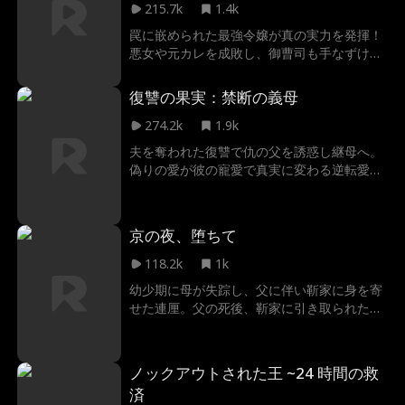
215.7k
1.4k
罠に嵌められた最強令嬢が真の実力を発揮！
悪女や元カレを成敗し、御曹司も手なずける
無双劇。
復讐の果実：禁断の義母
274.2k
1.9k
夫を奪われた復讐で仇の父を誘惑し継母へ。
偽りの愛が彼の寵愛で真実に変わる逆転愛憎
劇。
京の夜、堕ちて
118.2k
1k
幼少期に母が失踪し、父に伴い靳家に身を寄
せた連厘。父の死後、靳家に引き取られた彼
女は次男の靳識越と関係を持つ。一夜の過ち
と思いきや、それは彼の罠だった。強引な愛
の果てに、養子入りの真実が暴かれる。
ノックアウトされた王 ~24 時間の救
済