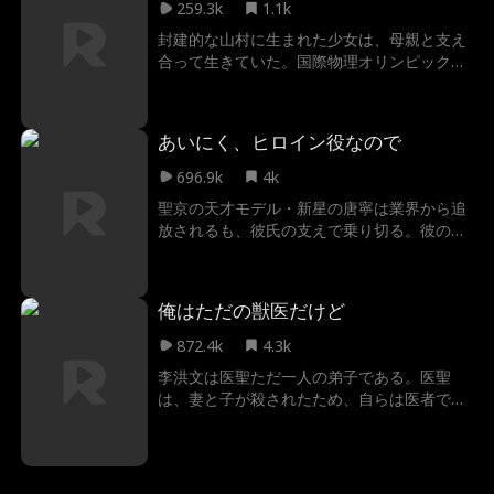
259.3k
1.1k
き別れた実の娘だった。 全てを手に入れた二
人は、かつて自分を裏切った者たちを追い詰
封建的な山村に生まれた少女は、母親と支え
め、華麗なる復讐を果たす。
合って生きていた。国際物理オリンピックで
優勝した少女は、母との明るい未来を夢見て
いた。しかし、叔父から強制結婚を迫られる
中、母親がストレスで他界してしまう。 幸い
あいにく、ヒロイン役なので
にも知事が彼女に救いの手を差し伸べ、理想
の大学への進学を果たした。数年にわたる努
696.9k
4k
力の末、彼女はついに会社のCEOと上りつめ
聖京の天才モデル・新星の唐寧は業界から追
た。故郷に戻った彼女は、過ちを犯した者た
放されるも、彼氏の支えで乗り切る。彼の成
ちを罰し、村の孤立と貧困問題に尽力するの
功のために全てを捧げて尽力したが、婚姻届
であった。
提出直前、新居で彼氏と親友の不倫現場を目
撃してしまう。絶望の末、唐寧は墨霆とスピ
俺はただの獣医だけど
ード婚を成し遂げ、自らの全てを取り戻すと
決意したのだった。
872.4k
4.3k
李洪文は医聖ただ一人の弟子である。医聖
は、妻と子が殺されたため、自らは医者であ
りながら救えなかった無力さに、姿を消し
て、世をはばかる獣医と名乗り、洪文に『獣
経』という本を授けた。