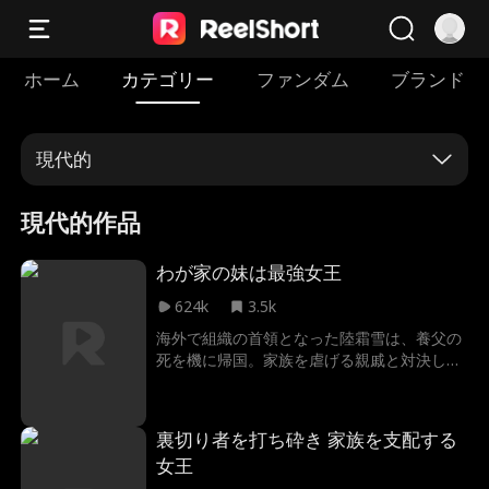
ホーム
カテゴリー
ファンダム
ブランド
現代的
現代的作品
わが家の妹は最強女王
624k
3.5k
海外で組織の首領となった陸霜雪は、養父の
死を機に帰国。家族を虐げる親戚と対決し、
会長の座を奪還。兄をも更生させ、最強の力
で家を守り抜く。
裏切り者を打ち砕き 家族を支配する
女王