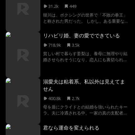
31.2k
449
韓川は、ボクシングの世界で「不敗の拳王」
と称された男だった。 しかし、ある重要な試
合で何者かに薬を盛られ、敗北を喫してしま
う。 試合後の混乱の中で、彼は最愛の娘を失
リハビリ婚、妻の愛でできている
い、妻もその出来事をきっかけに彼のもとを
去った。 さらに、格闘技協会から除名処分を
718.9k
3.5k
受け、人生の頂点から一瞬にして奈落へと突
貧しい村で暮らす姜梨は、養母に無理やり結
き落とされる。 生きる術を失った韓川は、配
婚させられそうになり、恋人にも裏切られ
達員として配達の仕事に身を落とし、絶望の
る。 一方、祖母に結婚をせっつかれているの
底で日々を送ることになるのだった。
は、雲海市の大富豪・薄斯年。 ひょんなこと
から出会った二人は、即日で結婚を決意す
溺愛夫は粘着系、私以外は見えてま
る。 しかし、彼にはある秘密があった。かつ
せん
ての事故で足が不自由になり、車椅子での生
活を送っていたのだ。 だがそれは、心の傷が
400.8k
2.7k
原因の機能性障害。 純真な姜梨の献身的な愛
母を盾にクライドとの結婚を強いられたキー
に触れ、斯年の心は溶け始め、ついに立ち上
ラ。夫に冷遇される中、一家の真の支配者で
がる力を取り戻す。さらに姜梨は、類まれな
ある叔父ウィリアムと禁断の愛に落ちる。二
る才能を開花させ敏腕ジュエリーデザイナー
人が迎えるのは未来か、それとも破滅か？
に。 そして自分の出生のを知る——彼女こ
君なら運命を変えられる
そ、世界的ジュエリーマスター・楊婉青が生