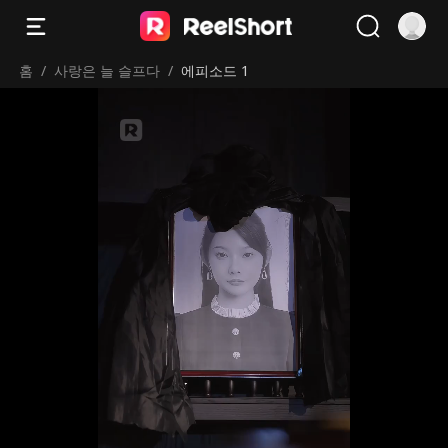
홈
/
사랑은 늘 슬프다
/
에피소드 1