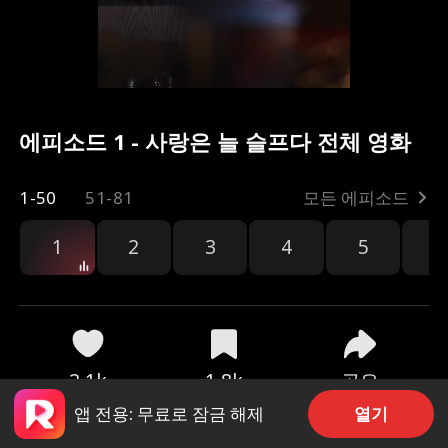
에피소드 1 - 사랑은 늘 슬프다 전체 영화
1-50
51-81
모든 에피소드
1
2
3
4
5
6
공유
2.1k
1.8k
열기
앱 전용: 무료로 잠금 해제