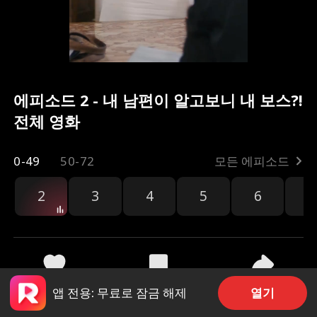
에피소드 2 - 내 남편이 알고보니 내 보스?!
전체 영화
0-49
50-72
모든 에피소드
2
3
4
5
6
7
공유
4.1k
114.1k
열기
앱 전용: 무료로 잠금 해제