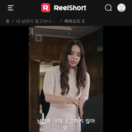
홈
/
내 남편이 알고보니 내
/
에피소드 2
보스?!