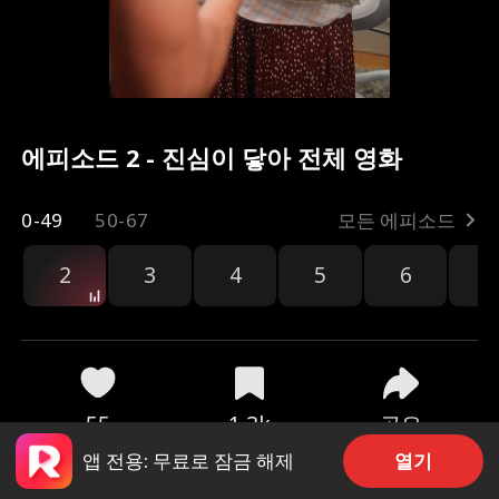
에피소드 2 - 진심이 닿아 전체 영화
0-49
50-67
모든 에피소드
2
3
4
5
6
7
공유
55
1.3k
열기
앱 전용: 무료로 잠금 해제