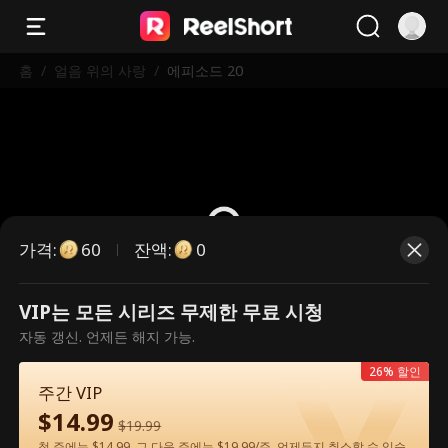
홈
/
얼음 위의 사랑
/
에피소드 20
가격
:
잔액
:
60
0
VIP는 모든 시리즈 무제한 무료 시청
유료 에피소드입니다. 시청하시려면
자동 갱신. 언제든 해지 가능.
잠금을 해제해 주세요.
26% 할인
주간 VIP
$
14.99
60
지금 잠금 해제
$
19.99
첫 주에는 $14.99, 그 다음 주에는 $19.99/주. 언제든지 취소할 수 있습