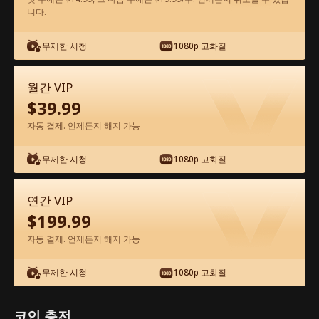
니다.
앱에서 무료로 보기
무제한 시청
1080p 고화질
월간 VIP
$
39.99
자동 결제. 언제든지 해지 가능
무제한 시청
1080p 고화질
에피소드 20 - 얼음 위의 사랑 전체 영화
연간 VIP
0-49
50-70
모든 에피소드
$
199.99
자동 결제. 언제든지 해지 가능
20
21
22
23
24
2
무제한 시청
1080p 고화질
코인 충전