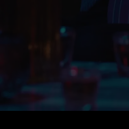
가격
:
잔액
:
60
0