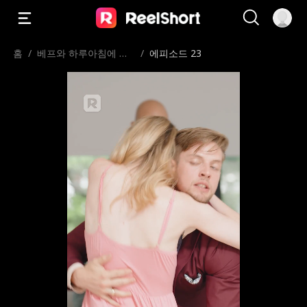
홈
/
베프와 하루아침에 신
/
에피소드 23
혼부부？