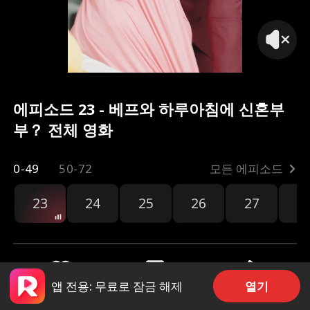
에피소드 23 - 베프와 하루아침에 신혼부
부？ 전체 영화
0-49
50-72
모든 에피소드
23
24
25
26
27
2
열기
앱 전용: 무료로 잠금 해제
공유
974
367